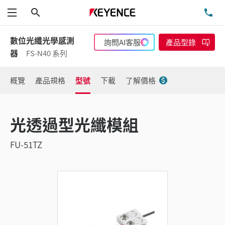
搜尋
洽
功能表
數位光纖光學感測
詢問AI客服
產品型錄
器
FS-N40 系列
概覽
產品規格
型號
下載
了解價格
光透過型光纖模組
FU-51TZ