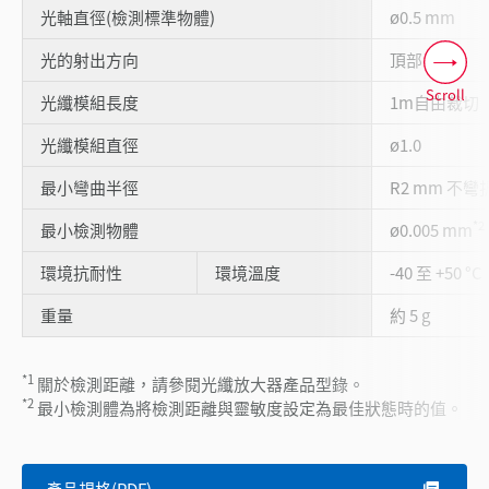
光軸直徑(檢測標準物體)
ø0.5 mm
光的射出方向
頂部
Scroll
光纖模組長度
1m自由裁切
光纖模組直徑
ø1.0
最小彎曲半徑
R2 mm 不彎
*2
最小檢測物體
ø0.005 mm
環境抗耐性
環境溫度
-40 至 +50 °C
重量
約 5 g
*1
關於檢測距離，請參閱光纖放大器產品型錄。
*2
最小檢測體為將檢測距離與靈敏度設定為最佳狀態時的值。
產品規格(PDF)