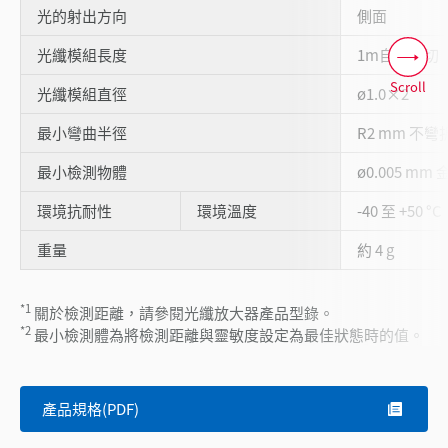
光的射出方向
側面
光纖模組長度
1m自由裁切
Scroll
光纖模組直徑
ø1.0×2
最小彎曲半徑
R2 mm 不彎
最小檢測物體
ø0.005 mm 
環境抗耐性
環境溫度
-40 至 +50 °C
重量
約 4 g
*1
關於檢測距離，請參閱光纖放大器產品型錄。
*2
最小檢測體為將檢測距離與靈敏度設定為最佳狀態時的值。
產品規格(PDF)