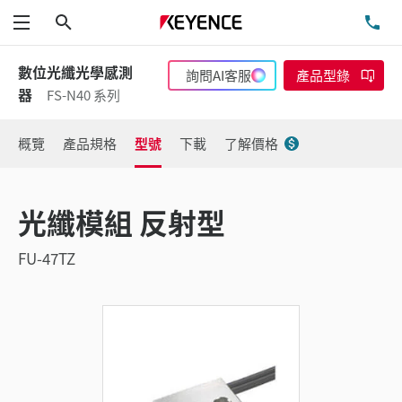
搜尋
洽
功能表
數位光纖光學感測
詢問AI客服
產品型錄
器
FS-N40 系列
概覽
產品規格
型號
下載
了解價格
光纖模組 反射型
FU-47TZ