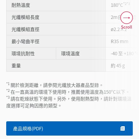
*2
*3
耐熱溫度
180°C
光纖模組長度
2m自由裁切
Scroll
光纖模組直徑
ø2.2×2
最小彎曲半徑
R35 mm
環境抗耐性
環境溫度
-40 至 +180 °
重量
約 45 g
*1
關於檢測距離，請參閱光纖放大器產品型錄。
*2
在一直高溫的環境下使用時，推薦使用溫度為150°C以下。
*3
請在乾燥狀態下使用。另外，使用耐熱型時，請針對環境溫
度選擇可足夠因應的類型。
產品規格(PDF)