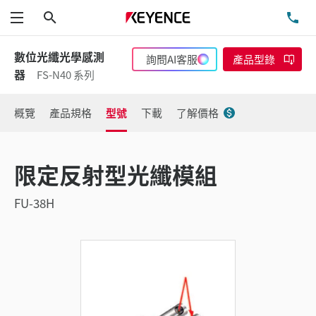
搜尋
洽
功能表
數位光纖光學感測
詢問AI客服
產品型錄
器
FS-N40 系列
概覽
產品規格
型號
下載
了解價格
限定反射型光纖模組
FU-38H