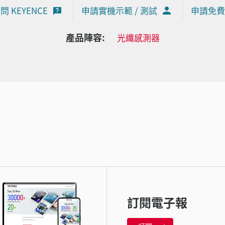
問 KEYENCE
申請實機示範 / 測試
申請免費
產品陣容:
光纖感測器
訂閱電子報