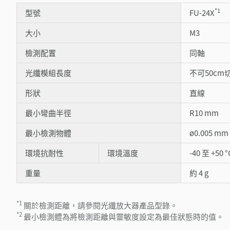
*1
型號
FU-24X
大小
M3
檢測配置
同軸
光纖模組長度
不可50cm
形狀
直線
最小彎曲半徑
R10 mm
最小檢測物體
ø0.005 m
環境抗耐性
環境溫度
-40 至 +50 °
重量
約 4 g
*1
關於檢測距離，請參閱光纖放大器產品型錄。
*2
最小檢測體為將檢測距離與靈敏度設定為最佳狀態時的值。