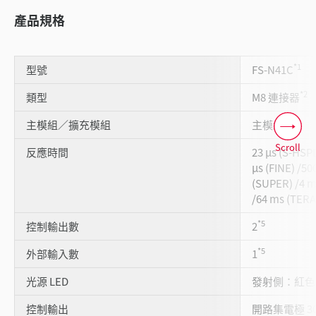
產品規格
*1
型號
FS-N41C
*2
類型
M8 連接器
主模組／擴充模組
主模組
Scroll
反應時間
23 µs (S-HSP
µs (FINE) /5
(SUPER) /4 m
/64 ms (TERA
*5
控制輸出數
2
*5
外部輸入數
1
光源 LED
發射側：紅色 4 
控制輸出
開路集電極 30