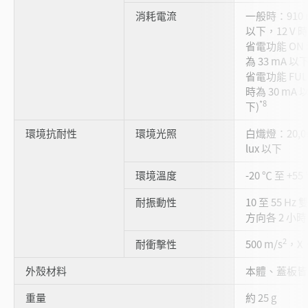
消耗電流
一般時：910 m
以下，12 V 時
省電功能 ON 時
為 33 mA 以下
省電功能 FULL
時為 30 mA 
*8
下)
環境抗耐性
環境光照
白熾燈：20,00
lux 以下
環境溫度
-20 ℃ 至 +5
耐振動性
10 至 55 H
方向各 2 小時
2
耐衝擊性
500 m/s
，X
外殼材料
本體、蓋板皆
重量
約 25 g