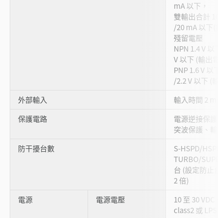
mA 以下，
雙輸出合計 10
/20 mA 以下
殘留電壓
NPN 1.4 V 
V 以下 (輸出電流
PNP 1.6 V 
/2.2 V 以下 
外部輸入
輸入時間 2 ms 
保護電路
電源逆接保護
突波保護、輸
防干擾台數
S-HSPD/HSP
TURBO/SUPE
台 (設定防
2 倍)
電源
電源電壓
10 至 30 VD
class2 或 LPS