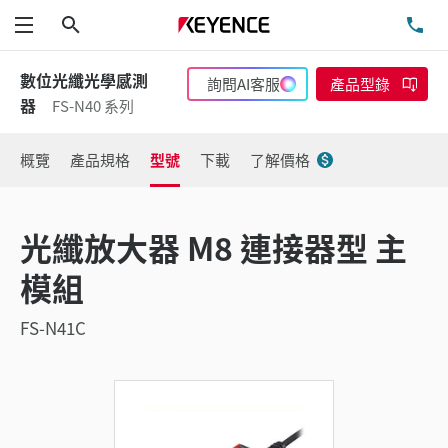
搜尋
洽
功能表
數位光纖光學感測
詢問AI客服
產品型錄
器
FS-N40 系列
概覽
產品規格
型號
下載
了解價格
光纖放大器 M8 連接器型 主
模組
FS-N41C