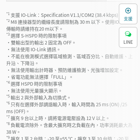
*1
支援 IO-Link：Specification V1.1/COM2 (38.4 kbps)
支援
*2
M8 連接器型的纜線長度請限制為 30 m 以下。使用IO-Link
傳輸時請維持在20 m以下。
*3
選擇 S-HSPD 時的限制事項
LINE
・雙輸出型的輸出 2 固定為 OFF。
・無法使用 IO-Link 通訊。
・不能在檢測模式選擇區域檢測、區域百分比、自動維護、上
升沿、下降沿。
・無法使用輸出計時器、預防維護檢測、光強增加設定。
・省電功能無法選擇「FULL」。
*4
選擇 HSPD 時的限制事項
・無法使用光量擴大顯示。
*5
輸出 2 與外部輸入為切換式。
*6
只有在選擇外部調諧輸入時，輸入時間為 25 ms (ON) /25
ms (OFF)。
*7
擴充 9 台以上時，請將電源電壓設為 12 V 以上。
*8
負載電流除外。含最大擴充時之負載在內，功率消耗最大為
38 W。
*9
擴充 1 至 2 台時：-20 至+55 ℃，擴充 3 至 10 台時：-20 至