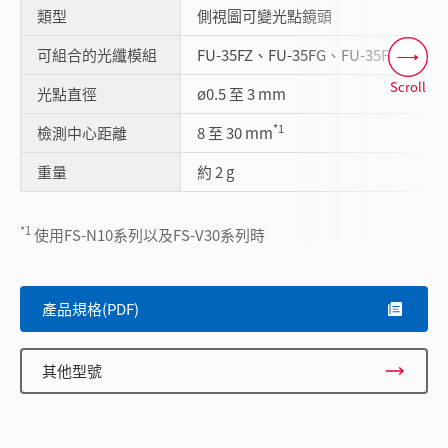
類型
側視圖可變光點鏡頭
可組合的光纖模組
FU-35FZ、FU-35FG、FU-35FA
Scroll
光點直徑
ø0.5 至 3 mm
*1
檢測中心距離
8 至 30 mm
重量
約 2 g
*1
使用FS-N10系列以及FS-V30系列時
產品規格(PDF)
其他型號