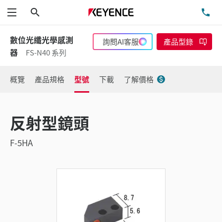
搜尋
洽
功能表
數位光纖光學感測
詢問AI客服
產品型錄
器
FS-N40 系列
概覽
產品規格
型號
下載
了解價格
反射型鏡頭
F-5HA