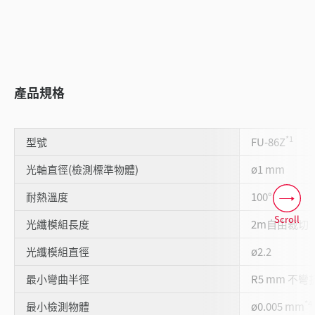
產品規格
*1
型號
FU-86Z
光軸直徑(檢測標準物體)
ø1 mm
*2
*3
耐熱溫度
100°C
Scroll
光纖模組長度
2m自由裁切
光纖模組直徑
ø2.2
最小彎曲半徑
R5 mm 不彎
*4
最小檢測物體
ø0.005 mm