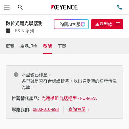
搜尋
洽
功能表
數位光纖光學感測
詢問AI客服
產品型錄
器
FS-N 系列
概覽
產品規格
型號
下載
本型號已停產。
各型號是否符合認證標準，以出貨當時的認證情況
為準。
推薦替代產品:
光纖模組 光透過型 - FU-86ZA
0800-010-898
查詢表單
聯絡我們: