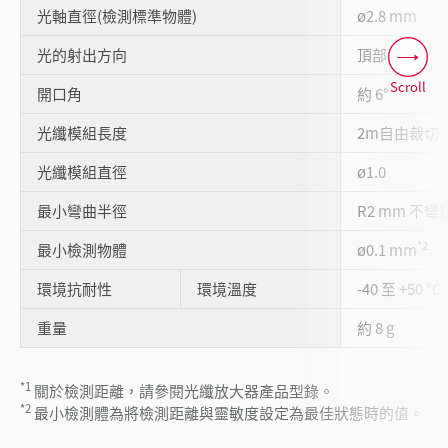
光軸直徑(檢測標準物體)
ø2.8 mm
光的射出方向
頂部
Scroll
開口角
約 6°
光纖模組長度
2m自由裁切
光纖模組直徑
ø1.0
最小彎曲半徑
R2 mm 不彎
*2
最小檢測物體
ø0.1 mm
環境抗耐性
環境溫度
-40 至 +50 °C
重量
約 8 g
*1
關於檢測距離，請參閱光纖放大器產品型錄。
*2
最小檢測體為將檢測距離與靈敏度設定為最佳狀態時的值。