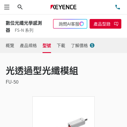
搜尋
洽
功能表
數位光纖光學感測
詢問AI客服
產品型錄
器
FS-N 系列
概覽
產品規格
型號
下載
了解價格
光透過型光纖模組
FU-50