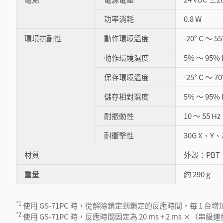
功率消耗
0.8 W
環境抗耐性
動作環境溫度
-20° C ～
動作環境濕度
5% ～ 95%
保存環境溫度
-25° C ～
儲存相對濕度
5% ～ 95%
耐振動性
10 ～ 55 
耐衝擊性
30G X、Y、
材質
外殼：PBT
重量
約 290 g
*1
使用 GS-71PC 時，從解除鎖定到鎖定的反應時間，每 1 台增加 
*2
使用 GS-71PC 時，反應時間固定為 20 ms + 2 ms ×（串級連接