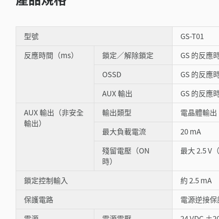
型號
GS-T01
反應時間（ms）
鎖定／解除鎖定
GS 的反應時間
OSSD
GS 的反應
AUX 輸出
GS 的反應時間
AUX 輸出（非安全
輸出類型
電晶體輸出 
輸出）
最大負載電流
20 mA
殘留電壓（ON
最大 2.5 V
時）
鎖定控制輸入
約 2.5 mA
保護電路
電源逆接保
電源
電源電壓
24 VDC ±