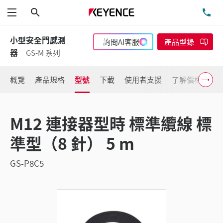
搜尋
洽
功能表
小型安全門感測
詢問AI客服
產品型錄
器
GS-M 系列
概覽
產品規格
型號
下載
使用者支援
了解價格
M12 連接器型時 標準纜線 標
準型（8 針） 5 m
GS-P8C5