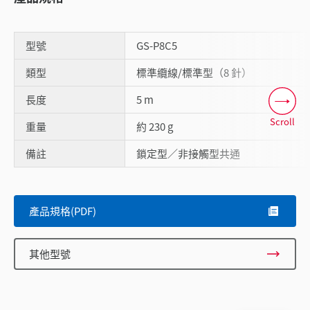
型號
GS-P8C5
類型
標準纜線/標準型（8 針）
長度
5 m
Scroll
重量
約 230 g
備註
鎖定型／非接觸型共通
產品規格(PDF)
其他型號