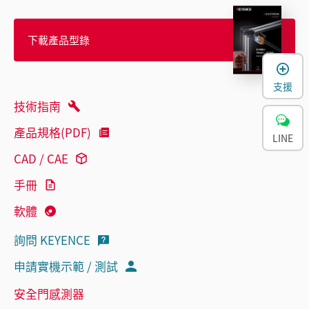
下載產品型錄
支援
技術指南
產品規格(PDF)
LINE
CAD / CAE
手冊
軟體
詢問 KEYENCE
申請實機示範 / 測試
安全門感測器