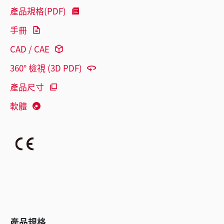
產品規格(PDF)
手冊
CAD / CAE
360° 檢視 (3D PDF)
產品尺寸
軟體
產品規格