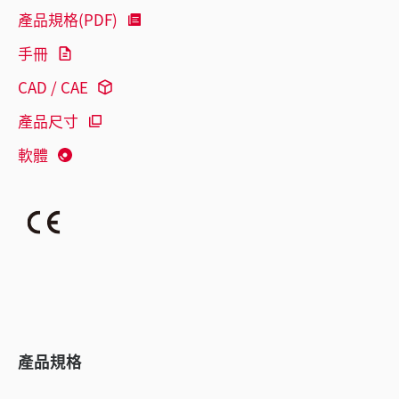
產品規格(PDF)
手冊
CAD / CAE
產品尺寸
軟體
產品規格