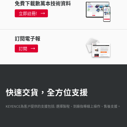
免費下載數萬本技術資料
立即註冊!
訂閱電子報
訂閱
快速交貨，全方位支援
KEYENCE為客戸提供的支援包括: 選擇製程、到廠指導線上操作、售後支援。