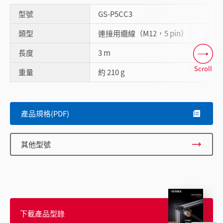
型號
GS-P5CC3
類型
連接用纜線（M12，5 pin）
長度
3 m
Scroll
重量
約 210 g
產品規格(PDF)
其他型號
下載產品型錄