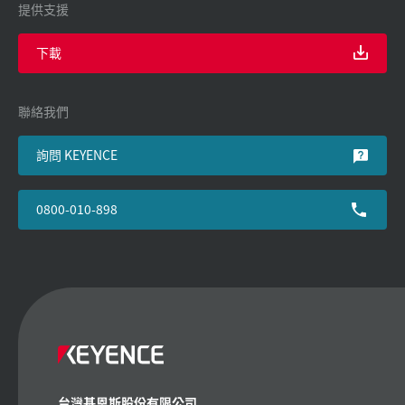
提供支援
下載
聯絡我們
詢問 KEYENCE
0800-010-898
台灣基恩斯股份有限公司