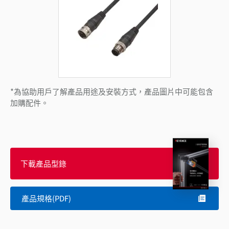
*為協助用戶了解產品用途及安裝方式，產品圖片中可能包含
加購配件。
下載產品型錄
產品規格(PDF)