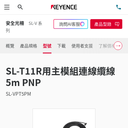
搜尋
洽
功能表
安全光柵
SL-V 系
詢問AI客服
產品型錄
列
概覽
產品規格
型號
下載
使用者支援
了解價格
SL-T11R用主模組連線纜線
5m PNP
SL-VPT5PM