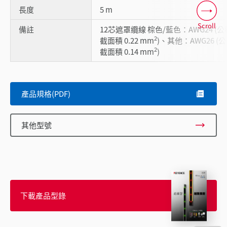
長度
5 m
Scroll
備註
12芯遮罩纜線 棕色/藍色：AWG24 (公
2
截面積 0.22 mm
)、其他：AWG26 (
2
截面積 0.14 mm
)
產品規格(PDF)
其他型號
下載產品型錄