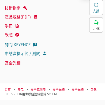
技術指南
支援
產品規格(PDF)
手冊
LINE
軟體
詢問 KEYENCE
申請實機示範 / 測試
安全光柵
首頁
產品
安全感測器
安全光柵
安全光柵
型號
SL-T11R用主模組連線纜線 5m PNP