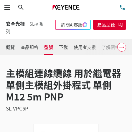
搜尋
洽
功能表
安全光柵
SL-V 系
詢問AI客服
產品型錄
列
概覽
產品規格
型號
下載
使用者支援
了解價格
主模組連線纜線 用於繼電器
單側主模組外掛程式 單側
M12 5m PNP
SL-VPC5P