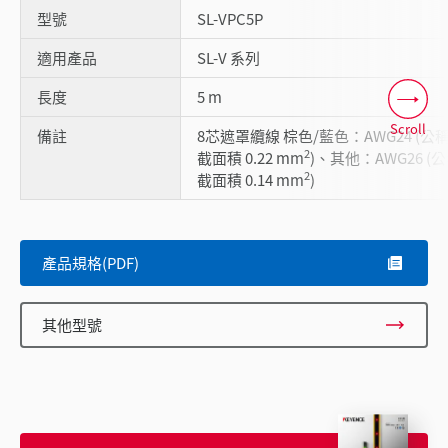
型號
SL-VPC5P
適用產品
SL-V 系列
長度
5 m
Scroll
備註
8芯遮罩纜線 棕色/藍色：AWG24 (公
2
截面積 0.22 mm
)、其他：AWG26 (
2
截面積 0.14 mm
)
產品規格(PDF)
其他型號