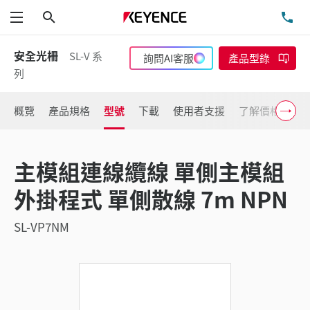
搜尋
洽
功能表
安全光柵
SL-V 系
詢問AI客服
產品型錄
列
概覽
產品規格
型號
下載
使用者支援
了解價格
主模組連線纜線 單側主模組
外掛程式 單側散線 7m NPN
SL-VP7NM