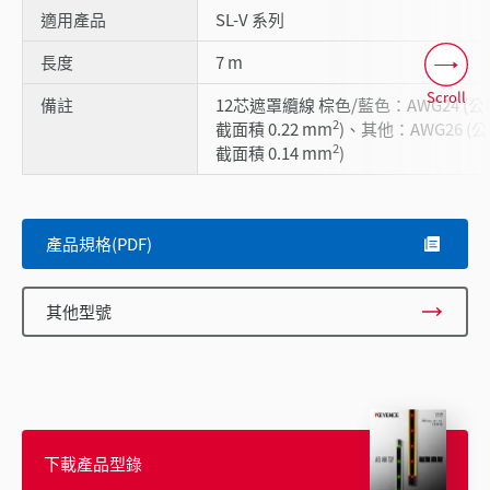
適用產品
SL-V 系列
長度
7 m
Scroll
備註
12芯遮罩纜線 棕色/藍色：AWG24 (公
2
截面積 0.22 mm
)、其他：AWG26 (
2
截面積 0.14 mm
)
產品規格(PDF)
其他型號
下載產品型錄