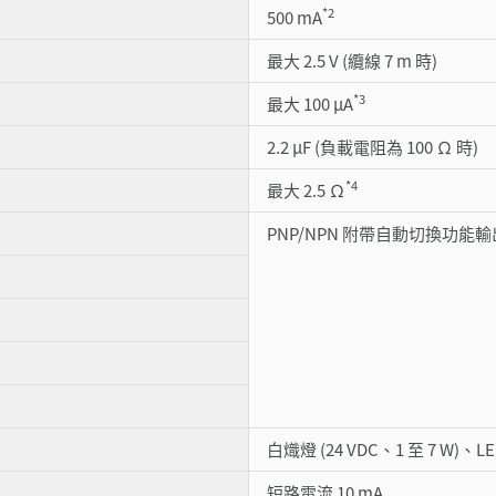
*2
500 mA
最大 2.5 V (纜線 7 m 時)
*3
最大 100 µA
2.2 µF (負載電阻為 100 Ω 時)
*4
最大 2.5 Ω
PNP/NPN 附帶自動切換功能輸出
白熾燈 (24 VDC、1 至 7 W)、LE
短路電流 10 mA