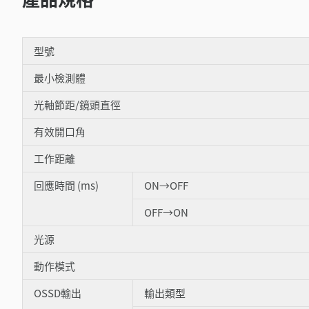
型號
最小檢測體
光軸節距/鏡頭直徑
有效開口角
工作距離
回應時間 (ms)
ON→OFF
OFF→ON
光源
動作模式
OSSD輸出
輸出類型