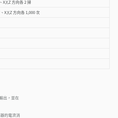
、X,Y,Z 方向各 2 掃
、X,Y,Z 方向各 1,000 次
 輸出，並在
接收器的電流消