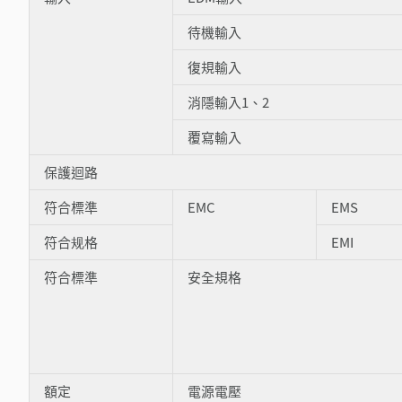
待機輸入
復規輸入
消隱輸入1、2
覆寫輸入
保護迴路
符合標準
EMC
EMS
符合规格
EMI
符合標準
安全規格
額定
電源電壓