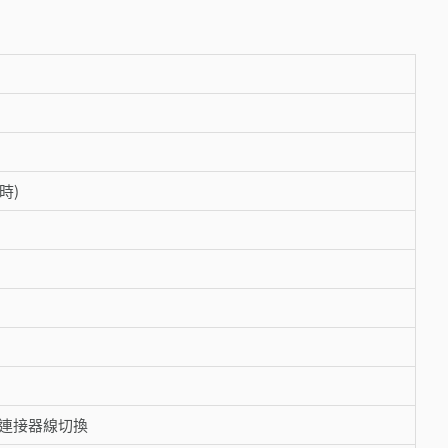
 時)
透過連接器線切換