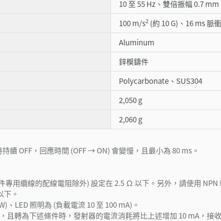
10 至 55 Hz、雙倍振幅 0.7 mm
2
100 m/s
(約 10 G)、16 ms 脈衝
Aluminum
鋅模鑄件
Polycarbonate、SUS304
2,050 g
2,060 g
持續 OFF，回應時間 (OFF → ON) 會變慢，且最小為 80 ms。
專用纜線的配線電阻除外) 設定在 2.5 Ω 以下。另外，請使用 NPN
 以下。
W)、LED 照明為 (負載電流 10 至 100 mA)。
) 相短路，且轉為下述條件時，發射器的電流消耗將比上述增加 10 mA，