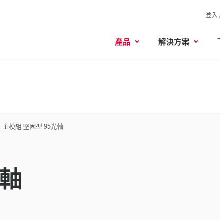
登入 
產品
解決方案
主模組 堅固型 95光軸
光軸