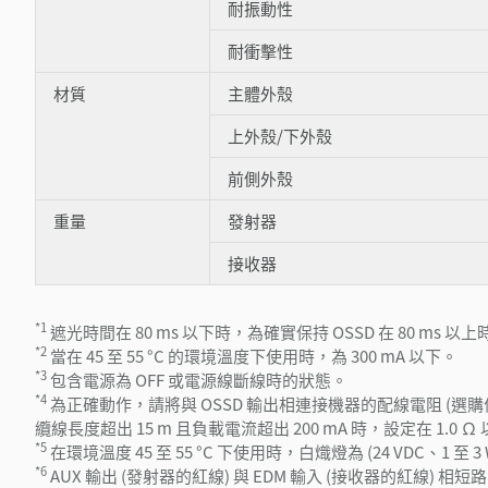
耐振動性
耐衝擊性
材質
主體外殼
上外殼/下外殼
前側外殼
重量
發射器
接收器
*1
遮光時間在 80 ms 以下時，為確實保持 OSSD 在 80 ms 以上時
*2
當在 45 至 55 °C 的環境溫度下使用時，為 300 mA 以下。
*3
包含電源為 OFF 或電源線斷線時的狀態。
*4
為正確動作，請將與 OSSD 輸出相連接機器的配線電阻 (選購件
纜線長度超出 15 m 且負載電流超出 200 mA 時，設定在 1.0 Ω
*5
在環境溫度 45 至 55 °C 下使用時，白熾燈為 (24 VDC、1 至 3 
*6
AUX 輸出 (發射器的紅線) 與 EDM 輸入 (接收器的紅線