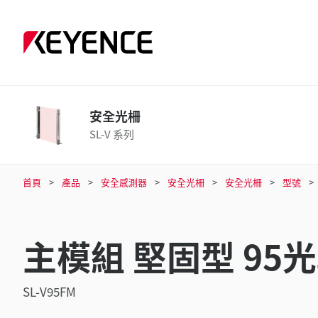
安全光柵
SL-V 系列
首頁
產品
安全感測器
安全光柵
安全光柵
型號
主模組 堅固型 95
SL-V95FM