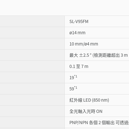
SL-V95FM
ø14 mm
10 mm/ø4 mm
最大 ±2.5 ° (檢測距離超出 3 m
0.1 至 7 m
*1
19
*1
59
紅外線 LED (850 nm)
全光軸入光時 ON
PNP/NPN 各個 2 個輸出 可