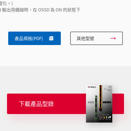
變化。)
PN 輸出用纜線時，在 OSSD 為 ON 的狀態下
產品規格(PDF)
其他型號
下載產品型錄