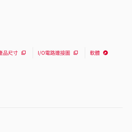
產品尺寸
I/O電路連接圖
軟體