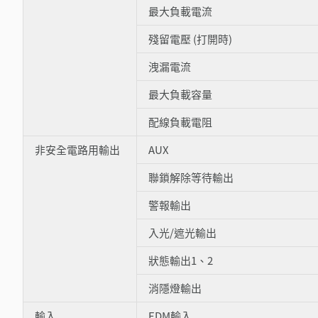
最大負載電流
殘留電壓 (打開時)
洩漏電流
最大負載容量
配線負載電阻
非安全電路用輸出
AUX
聯鎖解除等待輸出
警報輸出
入光/遮光輸出
狀態輸出1、2
消隱燈輸出
輸入
EDM輸入