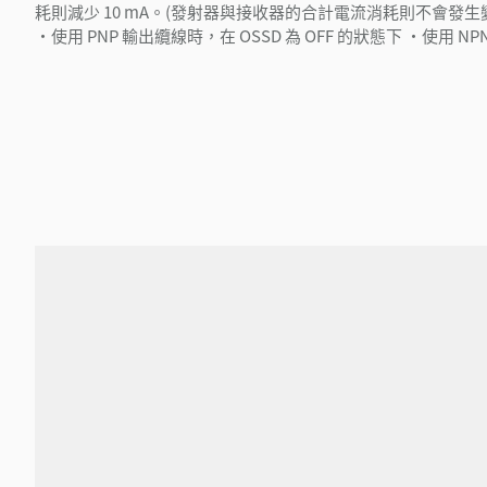
耗則減少 10 mA。(發射器與接收器的合計電流消耗則不會發生
・使用 PNP 輸出纜線時，在 OSSD 為 OFF 的狀態下 ・使用 N