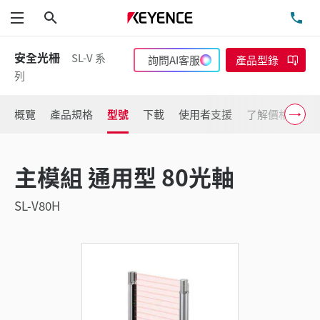
搜尋
洽
功能表
安全光柵
SL-V 系
詢問AI客服
產品型錄
列
概覽
產品規格
型號
下載
使用者支援
了解價格
主模組 通用型 80光軸
SL-V80H