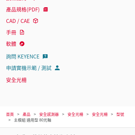
產品規格(PDF)
CAD / CAE
手冊
軟體
詢問 KEYENCE
申請實機示範 / 測試
安全光柵
首頁
產品
安全感測器
安全光柵
安全光柵
型號
主模組 通用型 80光軸