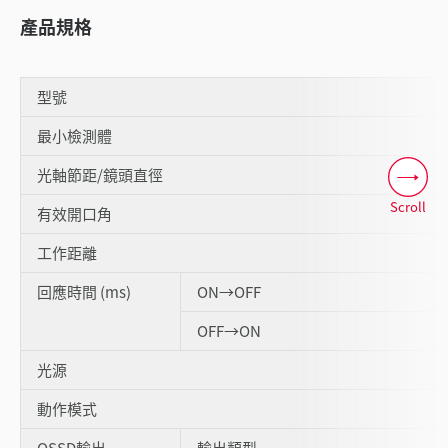
產品規格
型號
最小檢測體
光軸節距/鏡頭直徑
Scroll
有效開口角
工作距離
回應時間 (ms)
ON→OFF
OFF→ON
光源
動作模式
OSSD輸出
輸出類型