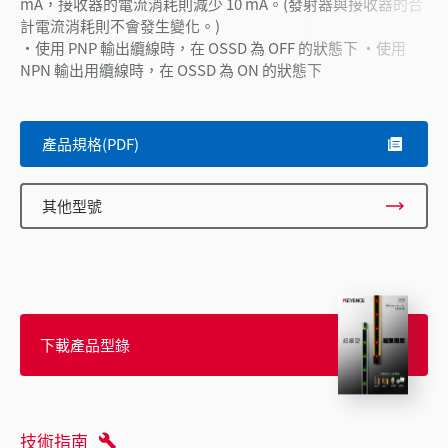
mA，接收器的電流消耗則減少 10 mA。(發射器與接收器的合
計電流消耗則不會發生變化。)
・使用 PNP 輸出纜線時，在 OSSD 為 OFF 的狀態下 ・使用
NPN 輸出用纜線時，在 OSSD 為 ON 的狀態下
產品規格(PDF)
其他型號
下載產品型錄
技術指南