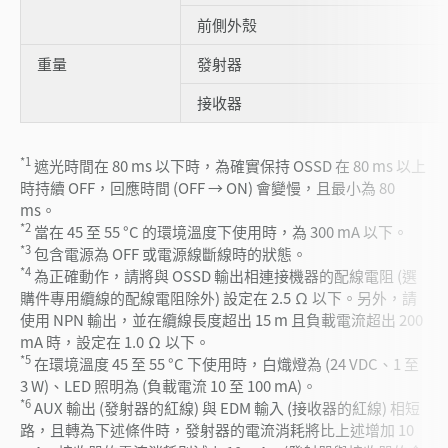
前側外殼
重量
發射器
接收器
*1
遮光時間在 80 ms 以下時，為確實保持 OSSD 在 80 ms 以上
時持續 OFF，回應時間 (OFF → ON) 會變慢，且最小為 80
ms。
*2
當在 45 至 55 °C 的環境溫度下使用時，為 300 mA 以下。
*3
包含電源為 OFF 或電源線斷線時的狀態。
*4
為正確動作，請將與 OSSD 輸出相連接機器的配線電阻 (選
購件專用纜線的配線電阻除外) 設定在 2.5 Ω 以下。另外，請
使用 NPN 輸出，並在纜線長度超出 15 m 且負載電流超出 200
mA 時，設定在 1.0 Ω 以下。
*5
在環境溫度 45 至 55 °C 下使用時，白熾燈為 (24 VDC、1 至
3 W)、LED 照明為 (負載電流 10 至 100 mA)。
*6
AUX 輸出 (發射器的紅線) 與 EDM 輸入 (接收器的紅線) 相短
路，且轉為下述條件時，發射器的電流消耗將比上述增加 10