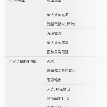
最大負載電流
殘留電壓 (打開時)
洩漏電流
最大負載容量
配線負載電阻
非安全電路用輸出
AUX
聯鎖解除等待輸出
警報輸出
入光/遮光輸出
狀態輸出1、2