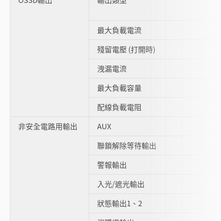
最大負載電流
殘留電壓 (打開時)
洩漏電流
最大負載容量
配線負載電阻
非安全電路用輸出
AUX
聯鎖解除等待輸出
警報輸出
入光/遮光輸出
狀態輸出1、2