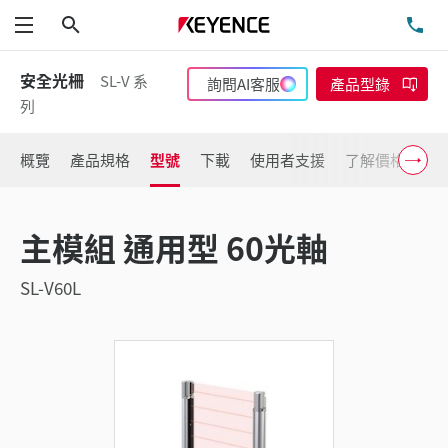
搜尋
洽
功能表
安全光柵
SL-V 系
詢問AI客服
產品型錄
列
概覽
產品規格
型號
下載
使用者支援
了解價格
主模組 通用型 60光軸
SL-V60L