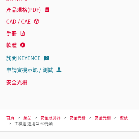
產品規格(PDF)
CAD / CAE
手冊
軟體
詢問 KEYENCE
申請實機示範 / 測試
安全光柵
首頁
產品
安全感測器
安全光柵
安全光柵
型號
主模組 通用型 60光軸