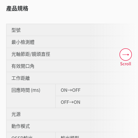
產品規格
型號
最小檢測體
光軸節距/鏡頭直徑
Scroll
有效開口角
工作距離
回應時間 (ms)
ON→OFF
OFF→ON
光源
動作模式
OSSD輸出
輸出類型