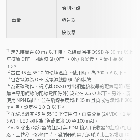
前側外殼
重量
發射器
接收器
*1
遮光時間在 80 ms 以下時，為確實保持 OSSD 在 80 ms 以上
時持續 OFF，回應時間 (OFF → ON) 會變慢，且最小為 80
ms。
*2
當在 45 至 55 °C 的環境溫度下使用時，為 300 mA 以下。
*3
包含電源為 OFF 或電源線斷線時的狀態。
*4
為正確動作，請將與 OSSD 輸出相連接機器的配線電阻 (選
購件專用纜線的配線電阻除外) 設定在 2.5 Ω 以下。另外，請
使用 NPN 輸出，並在纜線長度超出 15 m 且負載電流超出 200
mA 時，設定在 1.0 Ω 以下。
*5
在環境溫度 45 至 55 °C 下使用時，白熾燈為 (24 VDC、1 至
3 W)、LED 照明為 (負載電流 10 至 100 mA)。
*6
AUX 輸出 (發射器的紅線) 與 EDM 輸入 (接收器的紅線) 相短
路，且轉為下述條件時，發射器的電流消耗將比上述增加 10