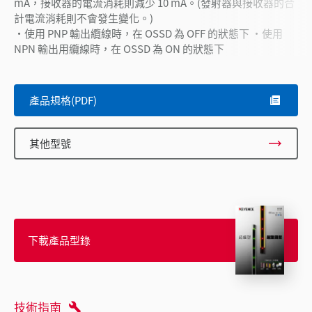
mA，接收器的電流消耗則減少 10 mA。(發射器與接收器的合
計電流消耗則不會發生變化。)
・使用 PNP 輸出纜線時，在 OSSD 為 OFF 的狀態下 ・使用
NPN 輸出用纜線時，在 OSSD 為 ON 的狀態下
產品規格(PDF)
其他型號
下載產品型錄
技術指南