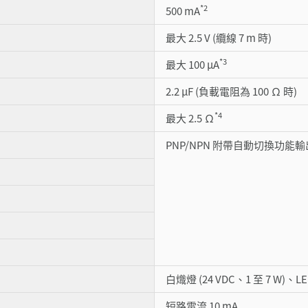
*2
500 mA
最大 2.5 V (纜線 7 m 時)
*3
最大 100 µA
2.2 µF (負載電阻為 100 Ω 時)
*4
最大 2.5 Ω
PNP/NPN 附帶自動切換功能輸出
白熾燈 (24 VDC、1 至 7 W)、LE
短路電流 10 mA