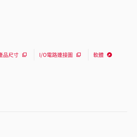
產品尺寸
I/O電路連接圖
軟體