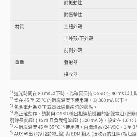
耐振動性
耐衝擊性
材質
主體外殼
上外殼/下外殼
前側外殼
重量
發射器
接收器
*1
遮光時間在 80 ms 以下時，為確實保持 OSSD 在 80 ms 以上時
*2
當在 45 至 55 °C 的環境溫度下使用時，為 300 mA 以下。
*3
包含電源為 OFF 或電源線斷線時的狀態。
*4
為正確動作，請將與 OSSD 輸出相連接機器的配線電阻 (選購件
纜線長度超出 15 m 且負載電流超出 200 mA 時，設定在 1.0 Ω
*5
在環境溫度 45 至 55 °C 下使用時，白熾燈為 (24 VDC、1 至 3 
*6
AUX 輸出 (發射器的紅線) 與 EDM 輸入 (接收器的紅線