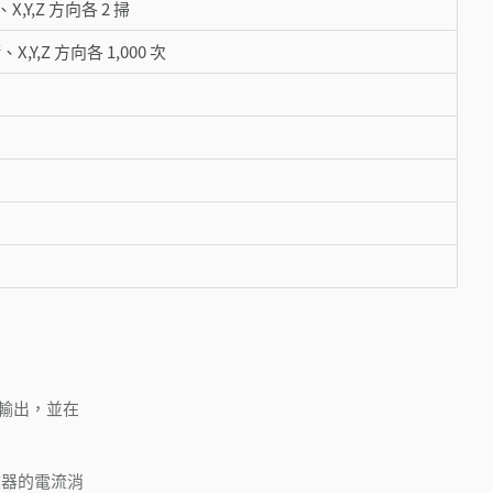
、X,Y,Z 方向各 2 掃
、X,Y,Z 方向各 1,000 次
 輸出，並在
接收器的電流消