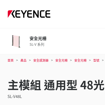
安全光柵
SL-V 系列
首頁
產品
安全感測器
安全光柵
安全光柵
型號
主模組 通用型 48
SL-V48L