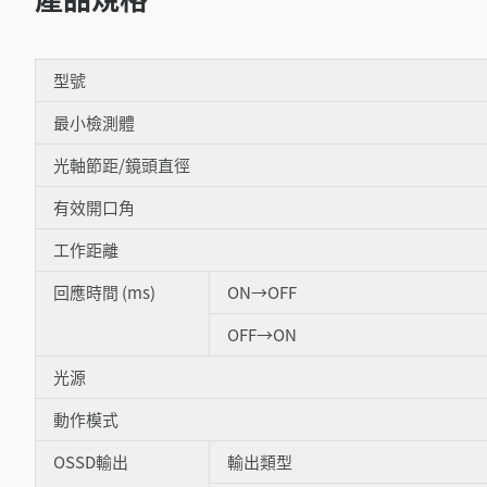
型號
最小檢測體
光軸節距/鏡頭直徑
有效開口角
工作距離
回應時間 (ms)
ON→OFF
OFF→ON
光源
動作模式
OSSD輸出
輸出類型