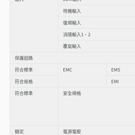
待機輸入
復規輸入
消隱輸入1、2
覆寫輸入
保護迴路
符合標準
EMC
EMS
符合规格
EMI
符合標準
安全規格
額定
電源電壓