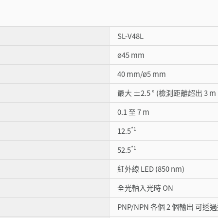
SL-V48L
ø45 mm
40 mm/ø5 mm
最大 ±2.5 ° (檢測距離超出 3 m
0.1 至 7 m
*1
12.5
*1
52.5
紅外線 LED (850 nm)
全光軸入光時 ON
PNP/NPN 各個 2 個輸出 可