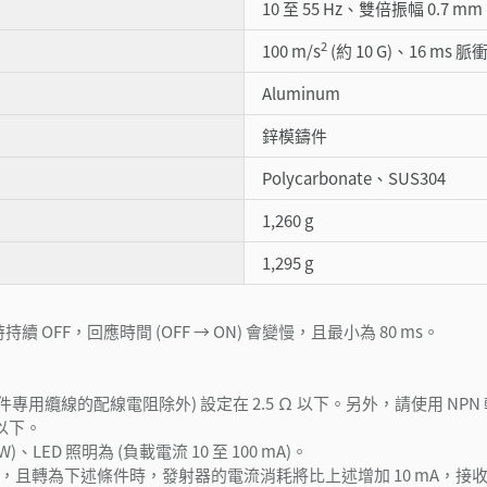
10 至 55 Hz、雙倍振幅 0.7 mm
2
100 m/s
(約 10 G)、16 ms 脈衝
Aluminum
鋅模鑄件
Polycarbonate、SUS304
1,260 g
1,295 g
持續 OFF，回應時間 (OFF → ON) 會變慢，且最小為 80 ms。
專用纜線的配線電阻除外) 設定在 2.5 Ω 以下。另外，請使用 NPN
 以下。
W)、LED 照明為 (負載電流 10 至 100 mA)。
) 相短路，且轉為下述條件時，發射器的電流消耗將比上述增加 10 mA，