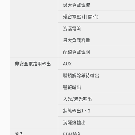
最大負載電流
殘留電壓 (打開時)
洩漏電流
最大負載容量
配線負載電阻
非安全電路用輸出
AUX
聯鎖解除等待輸出
警報輸出
入光/遮光輸出
狀態輸出1、2
消隱燈輸出
輸入
EDM輸入