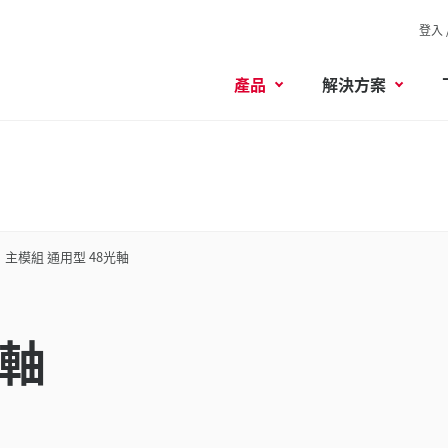
登入 
產品
解決方案
主模組 通用型 48光軸
光軸