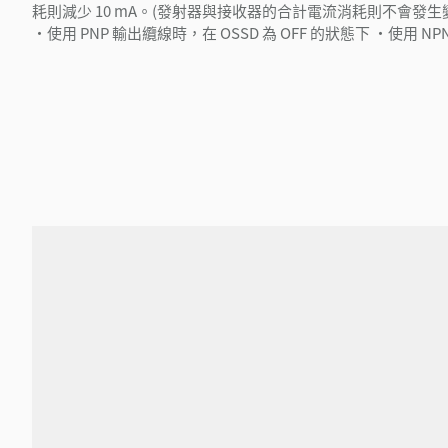
耗則減少 10 mA。(發射器與接收器的合計電流消耗則不會發生
・使用 PNP 輸出纜線時，在 OSSD 為 OFF 的狀態下 ・使用 N