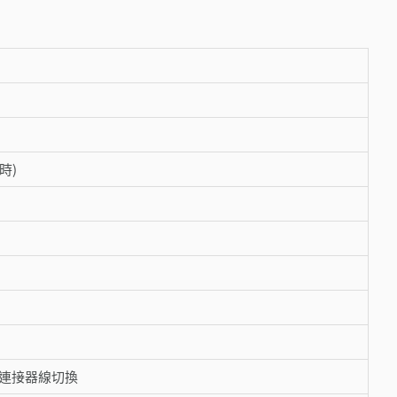
 時)
透過連接器線切換