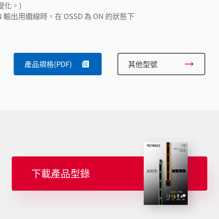
變化。)
PN 輸出用纜線時，在 OSSD 為 ON 的狀態下
產品規格(PDF)
其他型號
下載產品型錄