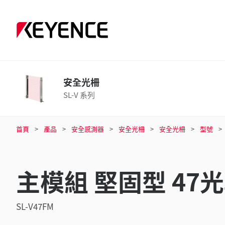
安全光柵
SL-V 系列
首頁
產品
安全感測器
安全光柵
安全光柵
型號
主模組 堅固型 47
SL-V47FM