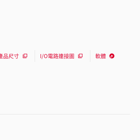
產品尺寸
I/O電路連接圖
軟體