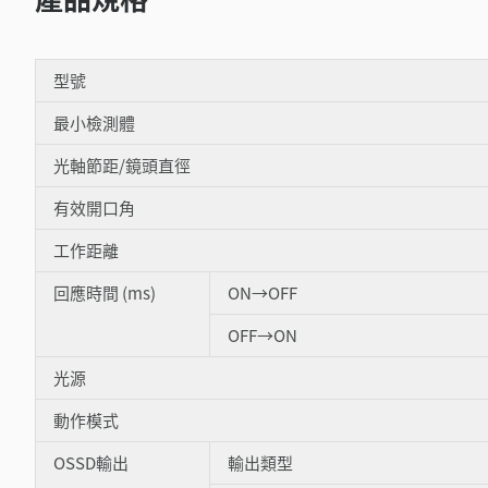
型號
最小檢測體
光軸節距/鏡頭直徑
有效開口角
工作距離
回應時間 (ms)
ON→OFF
OFF→ON
光源
動作模式
OSSD輸出
輸出類型