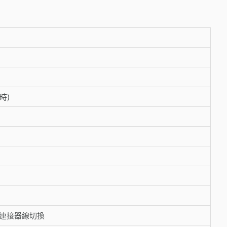
 時)
透過連接器線切換