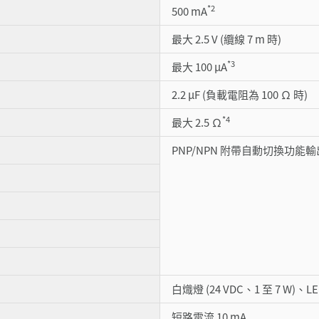
*2
500 mA
最大 2.5 V (纜線 7 m 時)
*3
最大 100 µA
2.2 µF (負載電阻為 100 Ω 時)
*4
最大 2.5 Ω
PNP/NPN 附帶自動切換功能輸出
白熾燈 (24 VDC、1 至 7 W)、LE
短路電流 10 mA