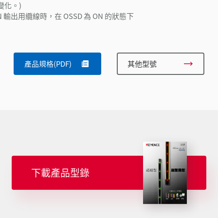
變化。)
PN 輸出用纜線時，在 OSSD 為 ON 的狀態下
產品規格(PDF)
其他型號
下載產品型錄