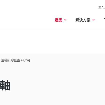
登入 
產品
解決方案
主模組 堅固型 47光軸
光軸