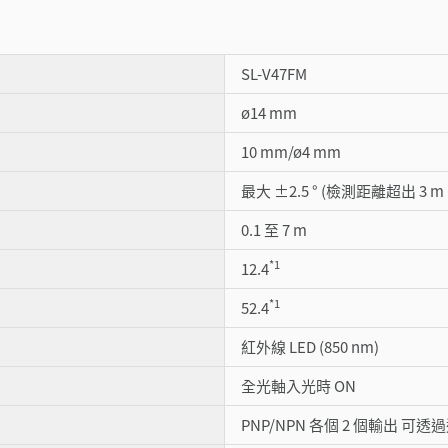
SL-V47FM
ø14 mm
10 mm/ø4 mm
最大 ±2.5 ° (檢測距離超出 3 m
0.1 至 7 m
*1
12.4
*1
52.4
紅外線 LED (850 nm)
全光軸入光時 ON
PNP/NPN 各個 2 個輸出 可