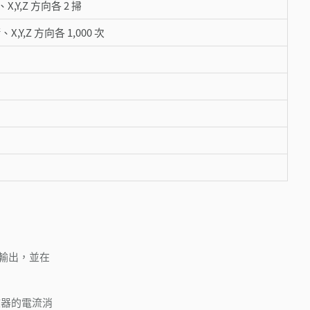
、X,Y,Z 方向各 2 掃
、X,Y,Z 方向各 1,000 次
 輸出，並在
接收器的電流消