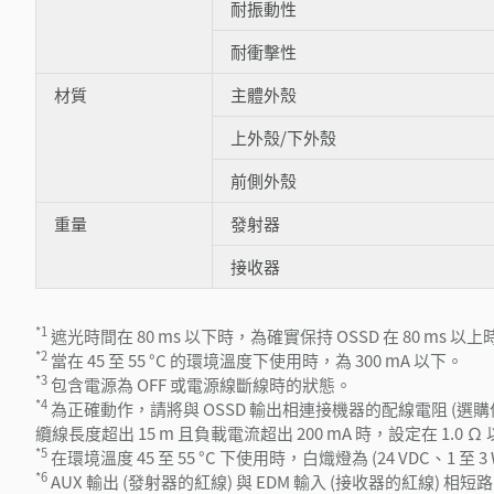
耐振動性
耐衝擊性
材質
主體外殼
上外殼/下外殼
前側外殼
重量
發射器
接收器
*1
遮光時間在 80 ms 以下時，為確實保持 OSSD 在 80 ms 以上時
*2
當在 45 至 55 °C 的環境溫度下使用時，為 300 mA 以下。
*3
包含電源為 OFF 或電源線斷線時的狀態。
*4
為正確動作，請將與 OSSD 輸出相連接機器的配線電阻 (選購件
纜線長度超出 15 m 且負載電流超出 200 mA 時，設定在 1.0 Ω
*5
在環境溫度 45 至 55 °C 下使用時，白熾燈為 (24 VDC、1 至 3 
*6
AUX 輸出 (發射器的紅線) 與 EDM 輸入 (接收器的紅線