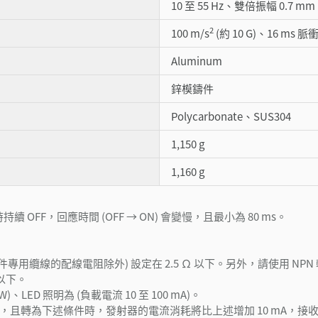
10 至 55 Hz、雙倍振幅 0.7 mm
2
100 m/s
(約 10 G)、16 ms 脈衝
Aluminum
鋅模鑄件
Polycarbonate、SUS304
1,150 g
1,160 g
持續 OFF，回應時間 (OFF → ON) 會變慢，且最小為 80 ms。
專用纜線的配線電阻除外) 設定在 2.5 Ω 以下。另外，請使用 NPN
 以下。
W)、LED 照明為 (負載電流 10 至 100 mA)。
) 相短路，且轉為下述條件時，發射器的電流消耗將比上述增加 10 mA，