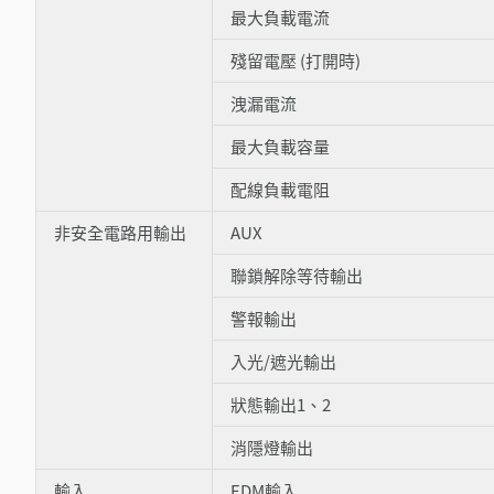
最大負載電流
殘留電壓 (打開時)
洩漏電流
最大負載容量
配線負載電阻
非安全電路用輸出
AUX
聯鎖解除等待輸出
警報輸出
入光/遮光輸出
狀態輸出1、2
消隱燈輸出
輸入
EDM輸入