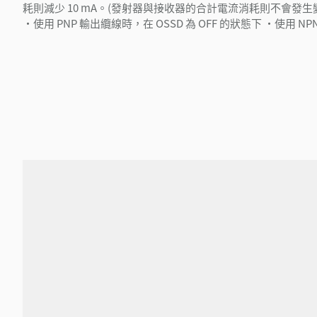
耗則減少 10 mA。(發射器與接收器的合計電流消耗則不會發生
・使用 PNP 輸出纜線時，在 OSSD 為 OFF 的狀態下 ・使用 N