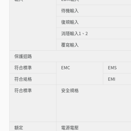
待機輸入
復規輸入
消隱輸入1、2
覆寫輸入
保護迴路
符合標準
EMC
EMS
符合规格
EMI
符合標準
安全規格
額定
電源電壓