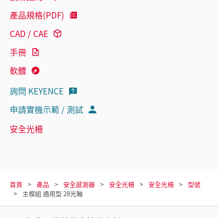
產品規格(PDF)
CAD / CAE
手冊
軟體
詢問 KEYENCE
申請實機示範 / 測試
安全光柵
首頁
產品
安全感測器
安全光柵
安全光柵
型號
主模組 通用型 28光軸