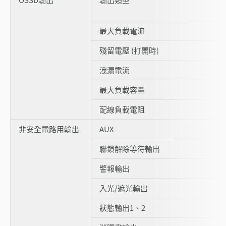
最大負載電流
殘留電壓 (打開時)
洩漏電流
最大負載容量
配線負載電阻
非安全電路用輸出
AUX
聯鎖解除等待輸出
警報輸出
入光/遮光輸出
狀態輸出1、2