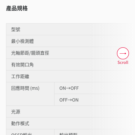
產品規格
型號
最小檢測體
光軸節距/鏡頭直徑
Scroll
有效開口角
工作距離
回應時間 (ms)
ON→OFF
OFF→ON
光源
動作模式
OSSD輸出
輸出類型