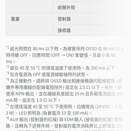
前側外殼
重量
發射器
接收器
*1
遮光時間在 80 ms 以下時，為確實保持 OSSD 在 80 ms 以上
時持續 OFF，回應時間 (OFF → ON) 會變慢，且最小為 80
ms。
*2
當在 45 至 55 °C 的環境溫度下使用時，為 300 mA 以下。
*3
包含電源為 OFF 或電源線斷線時的狀態。
*4
為正確動作，請將與 OSSD 輸出相連接機器的配線電阻 (選
購件專用纜線的配線電阻除外) 設定在 2.5 Ω 以下。另外，請
使用 NPN 輸出，並在纜線長度超出 15 m 且負載電流超出 200
mA 時，設定在 1.0 Ω 以下。
*5
在環境溫度 45 至 55 °C 下使用時，白熾燈為 (24 VDC、1 至
3 W)、LED 照明為 (負載電流 10 至 100 mA)。
*6
AUX 輸出 (發射器的紅線) 與 EDM 輸入 (接收器的紅線) 相短
路，且轉為下述條件時，發射器的電流消耗將比上述增加 10