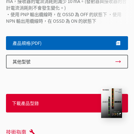
mA，接收器的電流消耗則減少 10 mA。(發射器與接收器的合
計電流消耗則不會發生變化。)
・使用 PNP 輸出纜線時，在 OSSD 為 OFF 的狀態下 ・使用
NPN 輸出用纜線時，在 OSSD 為 ON 的狀態下
產品規格(PDF)
其他型號
下載產品型錄
技術指南