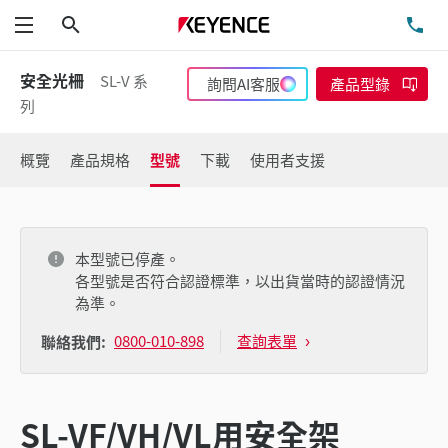
搜尋
洽
功能表
安全光柵
SL-V 系
詢問AI客服
產品型錄
列
概覽
產品規格
型號
下載
使用者支援
本型號已停產。
各型號是否符合認證標準，以出貨當時的認證情況
為準。
0800-010-898
查詢表單
聯絡我們:
SL-VF/VH/VL用安全架