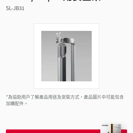
SL-JB31
*為協助用戶了解產品用途及安裝方式，產品圖片中可能包含
加購配件。