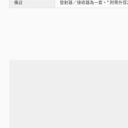
備註
發射器／接收器為一套。* 附帶外徑