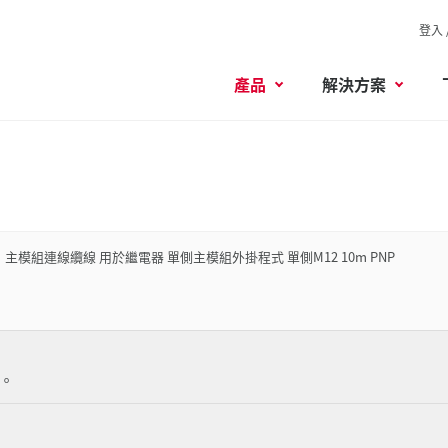
登入 
產品
解決方案
主模組連線纜線 用於繼電器 單側主模組外掛程式 單側M12 10m PNP
。