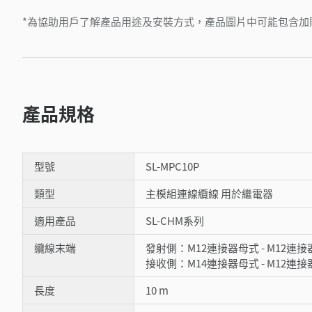
*為協助用戶了解產品用途及安裝方式，產品圖片中可能包含加
產品規格
型號
SL-MPC10P
類型
主模組連線纜線 用於繼電器
適用產品
SL-CHM系列
纜線末端
發射側：M12連接器母式 - M12連
接收側：M14連接器母式 - M12連
長度
10 m