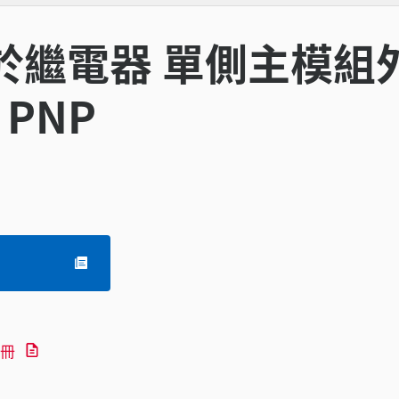
於繼電器 單側主模組
 PNP
冊