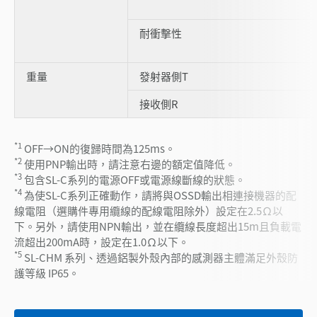
耐衝擊性
重量
發射器側T
接收側R
*1
OFF→ON的復歸時間為125ms。
*2
使用PNP輸出時，請注意右邊的額定值降低。
*3
包含SL-C系列的電源OFF或電源線斷線的狀態。
*4
為使SL-C系列正確動作，請將與OSSD輸出相連接機器的配
線電阻（選購件專用纜線的配線電阻除外）設定在2.5Ω以
下。另外，請使用NPN輸出，並在纜線長度超出15m且負載電
流超出200mA時，設定在1.0Ω以下。
*5
SL-CHM 系列、透過鋁製外殼內部的感測器主體滿足外殼防
護等級 IP65。