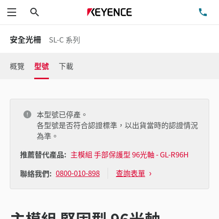
搜尋
洽
功能表
安全光柵
SL-C 系列
概覽
型號
下載
本型號已停產。
各型號是否符合認證標準，以出貨當時的認證情況
為準。
推薦替代產品:
主模組 手部保護型 96光軸 - GL-R96H
0800-010-898
查詢表單
聯絡我們:
主模組 堅固型 96光軸