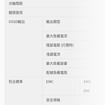
光軸間距
鏡頭直徑
OSSD輸出
輸出類型
最大負載電流
殘留電壓 (打開時)
洩漏電流
最大負載容量
配線負載電阻
符合標準
EMC
EMS
EMI
安全規格