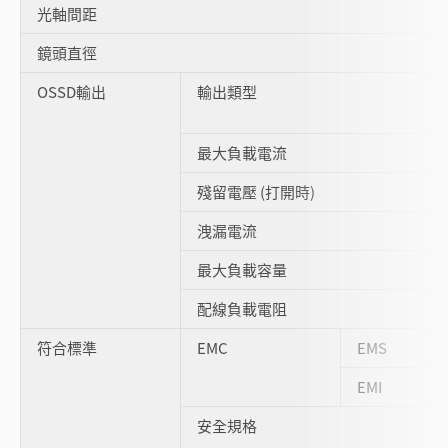
光軸間距
鏡頭直徑
OSSD輸出
輸出類型
最大負載電流
殘留電壓 (打開時)
洩漏電流
最大負載容量
配線負載電阻
符合標準
EMC
EMS
EMI
安全規格