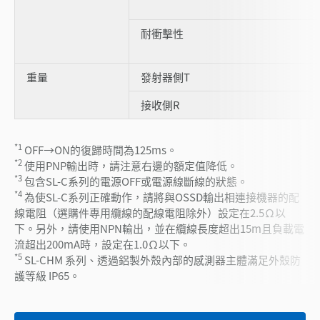
耐衝擊性
重量
發射器側T
接收側R
*1
OFF→ON的復歸時間為125ms。
*2
使用PNP輸出時，請注意右邊的額定值降低。
*3
包含SL-C系列的電源OFF或電源線斷線的狀態。
*4
為使SL-C系列正確動作，請將與OSSD輸出相連接機器的配
線電阻（選購件專用纜線的配線電阻除外）設定在2.5Ω以
下。另外，請使用NPN輸出，並在纜線長度超出15m且負載電
流超出200mA時，設定在1.0Ω以下。
*5
SL-CHM 系列、透過鋁製外殼內部的感測器主體滿足外殼防
護等級 IP65。