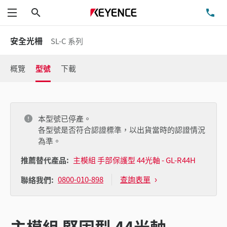
搜尋
洽
功能表
安全光柵
SL-C 系列
概覽
型號
下載
本型號已停產。
各型號是否符合認證標準，以出貨當時的認證情況
為準。
推薦替代產品:
主模組 手部保護型 44光軸 - GL-R44H
0800-010-898
查詢表單
聯絡我們:
主模組 堅固型 44光軸