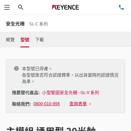
搜尋
洽
功能表
安全光柵
SL-C 系列
概覽
型號
下載
本型號已停產。
各型號是否符合認證標準，以出貨當時的認證情況
為準。
推薦替代產品:
小型堅固安全光柵 - GL-V 系列
0800-010-898
查詢表單
聯絡我們:
主模組 通用型 20光軸