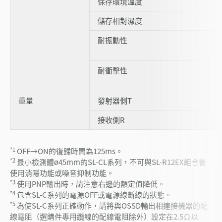
保存環境溫度
儲存相對濕度
耐振動性
耐衝擊性
重量
發射器側T
接收側R
*1
OFF→ON的復歸時間為125ms。
*2
最小檢測體ø45mm的SL-CL系列，不可與SL-R12EX組合後
使用消隱功能或噪音抑制功能。
*3
使用PNP輸出時，請注意右邊的額定值降低。
*4
包含SL-C系列的電源OFF或電源線斷線的狀態。
*5
為使SL-C系列正確動作，請將與OSSD輸出相連接機器的配
線電阻（選購件專用纜線的配線電阻除外）設定在2.5Ω以