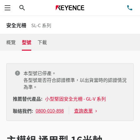
搜尋
洽
功能表
安全光柵
SL-C 系列
概覽
型號
下載
本型號已停產。
各型號是否符合認證標準，以出貨當時的認證情況
為準。
推薦替代產品:
小型堅固安全光柵 - GL-V 系列
0800-010-898
查詢表單
聯絡我們:
主模組 通用型 16光軸