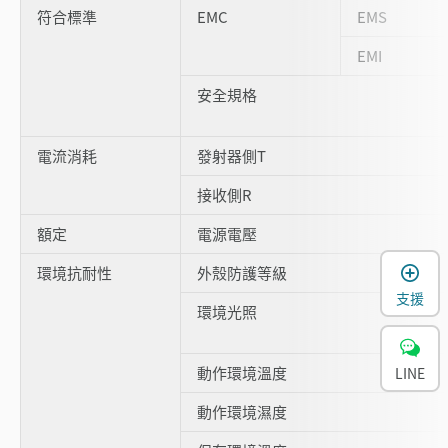
符合標準
EMC
EMS
EMI
安全規格
電流消耗
發射器側T
接收側R
額定
電源電壓
環境抗耐性
外殼防護等級
支援
環境光照
動作環境溫度
LINE
動作環境濕度