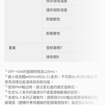
保存環境溫度
儲存相對濕度
耐振動性
耐衝擊性
重量
發射器側T
接收側R
*1
OFF→ON的復歸時間為125ms。
*2
最小檢測體ø45mm的SL-CL系列，不可與SL-R12EX組合後
使用消隱功能或噪音抑制功能。
*3
使用PNP輸出時，請注意右邊的額定值降低。
*4
包含SL-C系列的電源OFF或電源線斷線的狀態。
*5
為使SL-C系列正確動作，請將與OSSD輸出相連接機器的配
線電阻（選購件專用纜線的配線電阻除外）設定在2.5Ω以