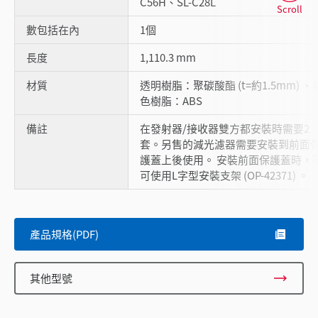
C56H、SL-C28L
Scroll
數包括在內
1個
長度
1,110.3 mm
材質
透明樹脂：聚碳酸酯 (t=約1.5mm) 、
色樹脂：ABS
備註
在發射器/接收器雙方都安裝時需要2
套。另售的減光濾器需要安裝到前面
護蓋上後使用。 安裝前面保護蓋時，
可使用L字型安裝支架 (OP-42371) 。
產品規格(PDF)
其他型號