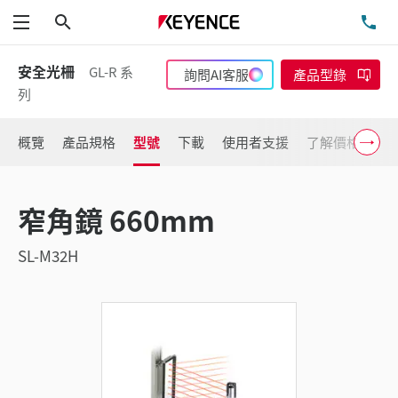
搜尋
洽
功能表
安全光柵
GL-R 系
詢問AI客服
產品型錄
列
概覽
產品規格
型號
下載
使用者支援
了解價格
窄角鏡 660mm
SL-M32H