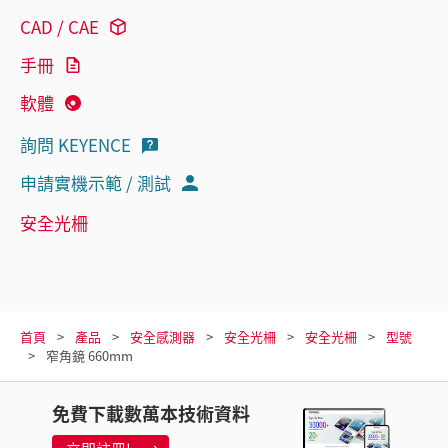
CAD / CAE
手冊
軟體
詢問 KEYENCE
申請實機示範 / 測試
安全光柵
首頁
產品
安全感測器
安全光柵
安全光柵
型號
窄角鏡 660mm
免費下載數萬本技術資料