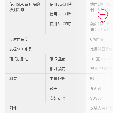
使用SL-C系列時的
使用SL-CH時
鏡面1個：8.1
檢測距離
個：6.5m 鏡
使用SL-CL時
Scroll
使用SL-CF時
鏡面1個：6.3
個：5.1m 鏡
反射面長度
678mm
支援SL-C系列
比反射面長度
環境抗耐性
環境溫度
-10 至 +55 °
相對濕度
35 至 95 % 
材質
主體外殼
鋁
鏡子
背面鏡
安裝支架
SUS304
附件
安裝支架 (2