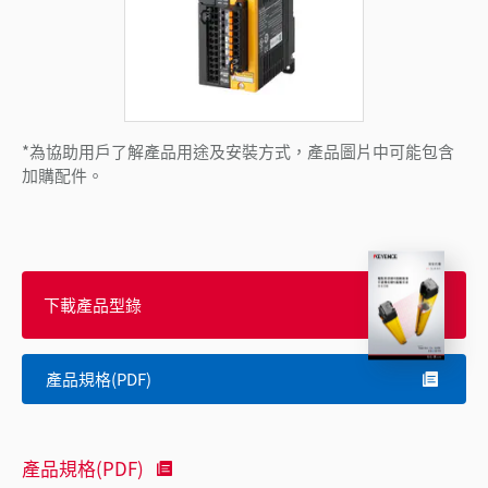
*為協助用戶了解產品用途及安裝方式，產品圖片中可能包含
加購配件。
下載產品型錄
產品規格(PDF)
產品規格(PDF)