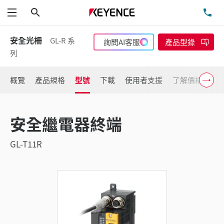
搜尋
洽
功能表
安全光柵
GL-R 系
詢問AI客服
產品型錄
列
概覽
產品規格
型號
下載
使用者支援
了解價格
安全繼電器終端
GL-T11R