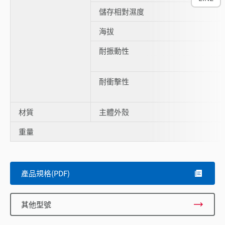
儲存相對濕度
海拔
耐振動性
耐衝擊性
材質
主體外殼
重量
產品規格(PDF)
其他型號