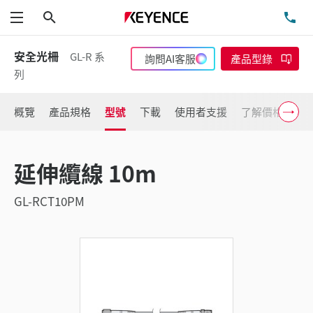
搜尋
洽
功能表
安全光柵
GL-R 系
詢問AI客服
產品型錄
列
概覽
產品規格
型號
下載
使用者支援
了解價格
延伸纜線 10m
GL-RCT10PM