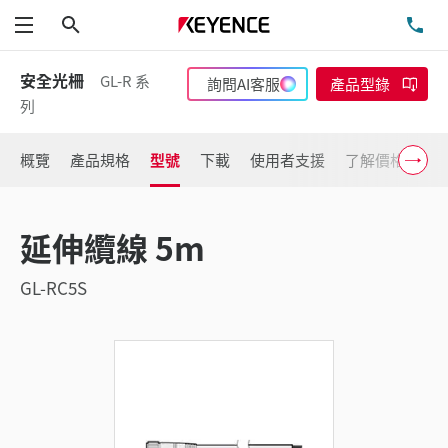
搜尋
洽
功能表
安全光柵
GL-R 系
詢問AI客服
產品型錄
列
概覽
產品規格
型號
下載
使用者支援
了解價格
延伸纜線 5m
GL-RC5S