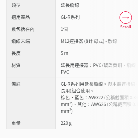
類型
延長纜線
適用產品
GL-R系列
Scroll
數包括在內
1個
纜線末端
M12連接器 (8針 母式) - 散線
長度
5 m
材質
延長用連接器：PVC/鍍鎳黃銅、纜線
PVC
備註
GL-R系列用延長纜線。與本體連接線 
長用)組合使用。
棕色・藍色：AWG22 (公稱截面積 0.3
2
mm
)、其他：AWG26 (公稱截面積 0.1
2
mm
)
重量
220 g