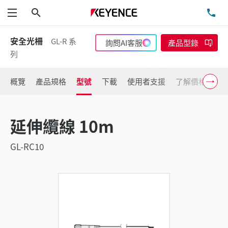
搜尋
洽
功能表
安全光柵
GL-R 系
詢問AI客服
產品型錄
列
概覽
產品規格
型號
下載
使用者支援
了解價格
延伸纜線 10m
GL-RC10