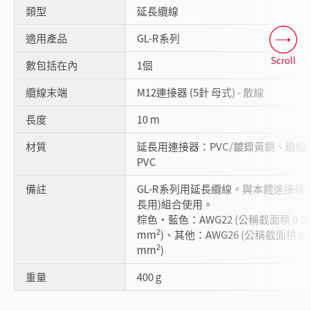
類型
延長纜線
適用產品
GL-R系列
Scroll
數包括在內
1個
纜線末端
M12連接器 (5針 母式) - 散線
長度
10 m
材質
延長用連接器：PVC/鍍鎳黃銅、纜線
PVC
備註
GL-R系列用延長纜線。與本體連接線 
長用)組合使用。
棕色・藍色：AWG22 (公稱截面積 0.3
2
mm
)、其他：AWG26 (公稱截面積 0.1
2
mm
)
重量
400 g