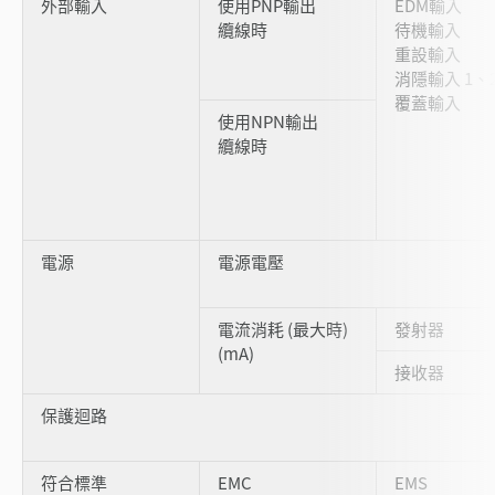
外部輸入
使用PNP輸出
EDM輸入
纜線時
待機輸入
重設輸入
消隱輸入 1、
覆蓋輸入
使用NPN輸出
纜線時
電源
電源電壓
電流消耗 (最大時)
發射器
(mA)
接收器
保護迴路
符合標準
EMC
EMS