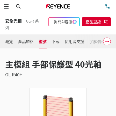
搜尋
洽
功能表
安全光柵
GL-R 系
詢問AI客服
產品型錄
列
概覽
產品規格
型號
下載
使用者支援
了解價格
主模組 手部保護型 40光軸
GL-R40H