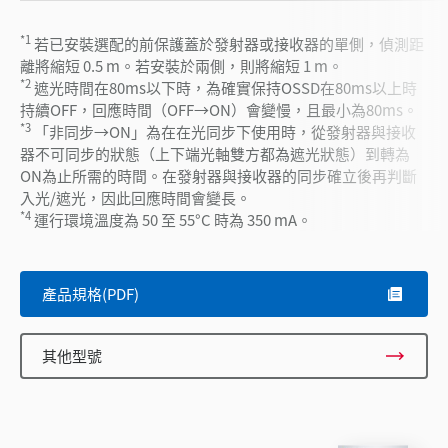
*1
若已安裝選配的前保護蓋於發射器或接收器的單側，偵測距
離將縮短 0.5 m。若安裝於兩側，則將縮短 1 m。
*2
遮光時間在80ms以下時，為確實保持OSSD在80ms以上時
持續OFF，回應時間（OFF→ON）會變慢，且最小為80ms。
*3
「非同步→ON」為在在光同步下使用時，從發射器與接收
器不可同步的狀態（上下端光軸雙方都為遮光狀態）到轉為
ON為止所需的時間。在發射器與接收器的同步確立後再判斷
入光/遮光，因此回應時間會變長。
*4
運行環境溫度為 50 至 55°C 時為 350 mA。
產品規格(PDF)
其他型號