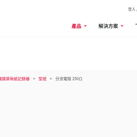
登入 
產品
解決方案
觸摸屏無紙記錄器
型號
分流電阻 250Ω