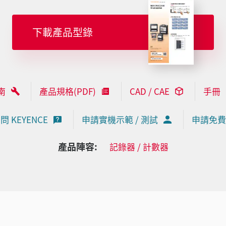
下載產品型錄
南
產品規格(PDF)
CAD / CAE
手冊
問 KEYENCE
申請實機示範 / 測試
申請免費
產品陣容:
記錄器 / 計數器