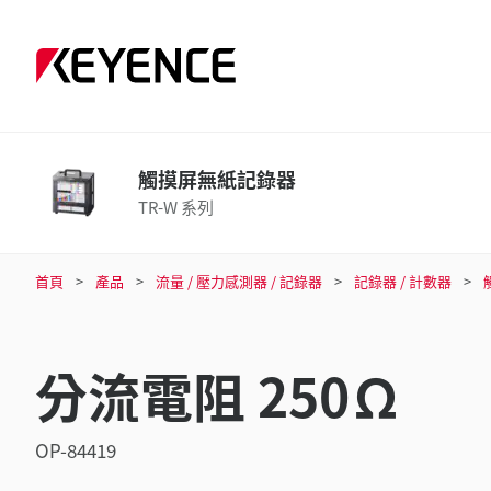
觸摸屏無紙記錄器
TR-W 系列
首頁
產品
流量 / 壓力感測器 / 記錄器
記錄器 / 計數器
分流電阻 250Ω
OP-84419