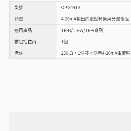
型號
OP-84419
類型
4-20mA輸出的電壓轉換用分流電阻
適用產品
TR-H/TR-W/TR-V系列
數包括在內
1個
備註
250 Ω。1個裝。測量4-20mA電