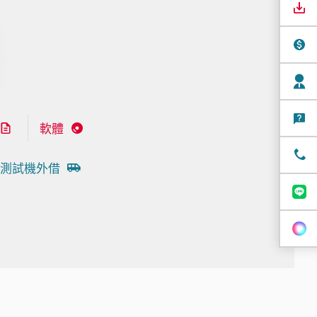
軟體
測試機外借