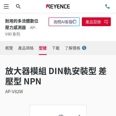
搜尋
洽
功能表
耐用的多流體數位
詢問AI客服
產品型錄
壓力感測器
AP-
V80 系列
概覽
產品規格
型號
下載
了解價格
放大器模組 DIN軌安裝型 差
壓型 NPN
AP-V82W