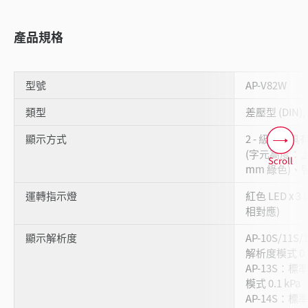
產品規格
型號
AP-V82W
類型
差壓型 (DIN),
顯示方式
2 - 級顯示具有 
(字元高度：上
Scroll
mm 綠色)、
運轉指示燈
紅色 LED x 
相對應)
顯示解析度
AP-10S/11
解析度模式 0.0
AP-13S：標
模式 0.1 kPa
AP-14S：標