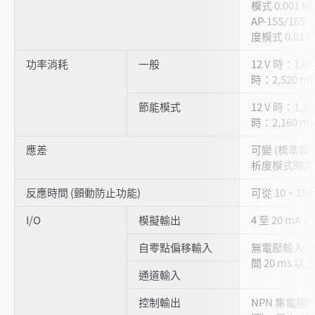
模式 0.001 M
AP-15S/16
度模式 0.01 M
功率消耗
一般
12 V 時：1,6
時：2,520 mW
節能模式
12 V 時：1,2
時：2,160 mW
應差
可變 (標準模式時
析度模式時為 F.S
反應時間 (顫動防止功能)
可從 10、100
I/O
模擬輸出
4 至 20 m
自零點偏移輸入
無電壓輸入 
間 20 ms 以上
通道輸入
控制輸出
NPN 集電極開路 