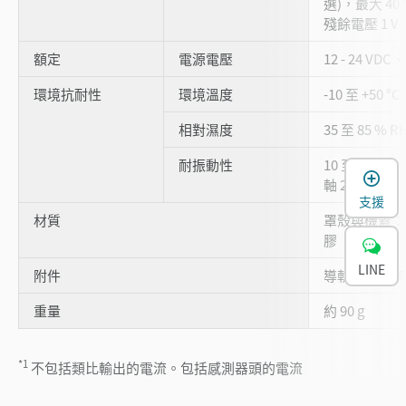
選)，最大 40
殘餘電壓 1 V
額定
電源電壓
12 - 24 VDC
環境抗耐性
環境溫度
-10 至 +50 °
相對濕度
35 至 85 % 
耐振動性
10 至 55 Hz
軸 2 小時
支援
材質
罩殼與機蓋：
膠
LINE
附件
導軌安裝支架
重量
約 90 g
*1
不包括類比輸出的電流。包括感測器頭的電流