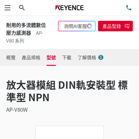
搜尋
洽
功能表
耐用的多流體數位
詢問AI客服
產品型錄
壓力感測器
AP-
V80 系列
概覽
產品規格
型號
下載
了解價格
放大器模組 DIN軌安裝型 標
準型 NPN
AP-V80W