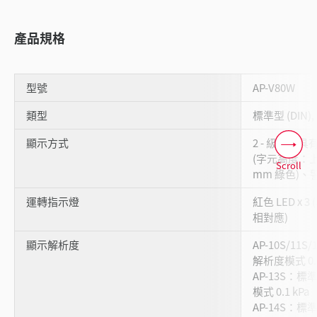
產品規格
型號
AP-V80W
類型
標準型 (DIN),
顯示方式
2 - 級顯示具有 
(字元高度：上
Scroll
mm 綠色)、
運轉指示燈
紅色 LED x 
相對應)
顯示解析度
AP-10S/11
解析度模式 0.0
AP-13S：標
模式 0.1 kPa
AP-14S：標