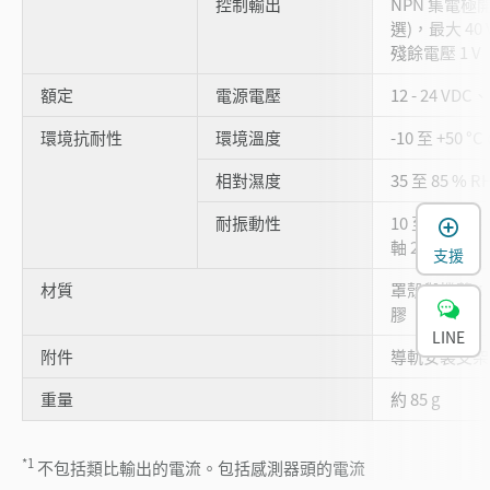
控制輸出
NPN 集電極開路 
選)，最大 40
殘餘電壓 1 V
額定
電源電壓
12 - 24 VDC
環境抗耐性
環境溫度
-10 至 +50 °
相對濕度
35 至 85 % 
耐振動性
10 至 55 Hz
軸 2 小時
支援
材質
罩殼與機蓋：
膠
LINE
附件
導軌安裝支架
重量
約 85 g
*1
不包括類比輸出的電流。包括感測器頭的電流