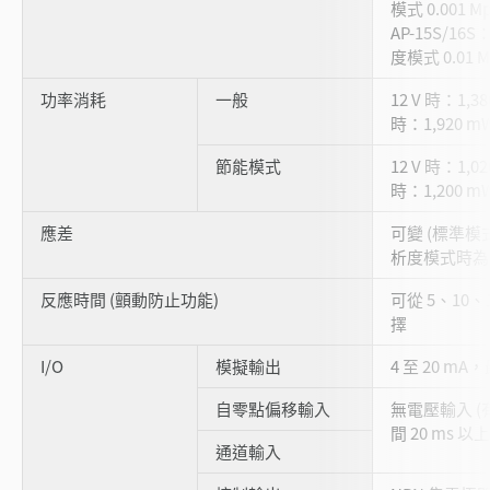
模式 0.001 M
AP-15S/16
度模式 0.01 M
功率消耗
一般
12 V 時：1,3
時：1,920 mW
節能模式
12 V 時：1,0
時：1,200 mW
應差
可變 (標準模式時
析度模式時為 F.S
反應時間 (顫動防止功能)
可從 5、10、1
擇
I/O
模擬輸出
4 至 20 m
自零點偏移輸入
無電壓輸入 
間 20 ms 以上
通道輸入