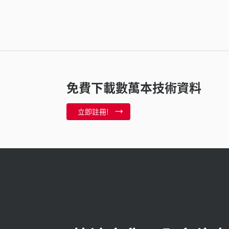
免費下載數萬本技術資料
立即註冊!