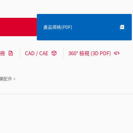
產品規格(PDF)
冊
CAD / CAE
360° 檢視 (3D PDF)
購配件。