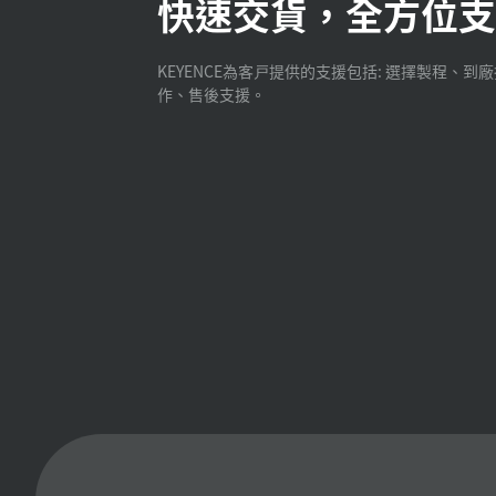
快速交貨，全方位支
KEYENCE為客戸提供的支援包括: 選擇製程、到
作、售後支援。