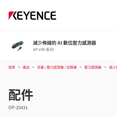
減少佈線的 AI 數位壓力感測器
AP-V40 系列
首頁
產品
流量 / 壓力感測器 / 記錄器
壓力感測器
減少
配件
OP-25431