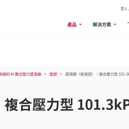
登入 
產品
解決方案
佈線的 AI 數位壓力感測器
型號
感測頭（檢測部）：複合壓力型 101.3kPa
合壓力型 101.3kP