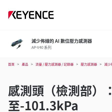
減少佈線的 AI 數位壓力感測器
AP-V40 系列
首頁
產品
流量 / 壓力感測器 / 記錄器
壓力感測器
減少
感測頭（檢測部）：複
至-101.3kPa