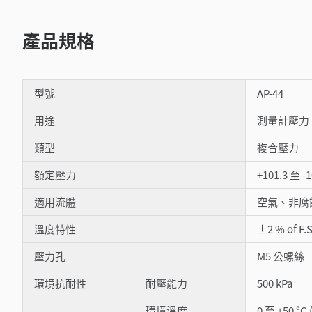
產品規格
型號
AP-44
用途
測量計壓力
類型
複合壓力
額定壓力
+101.3 至 -1
適用流體
空氣、非腐
溫度特性
±2 % of F.
壓力孔
M5 公螺絲
環境抗耐性
耐壓能力
500 kPa
環境溫度
0 至 +50 °