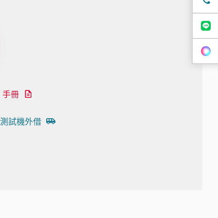
手冊
測試機外借