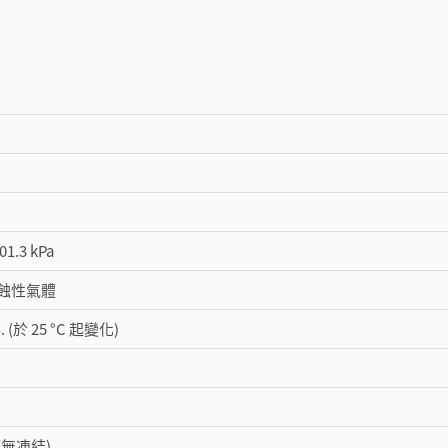
01.3 kPa
蝕性氣體
S. (於 25 °C 起變化)
C (無凍結)