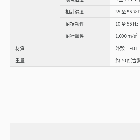
相對濕度
35 至 85 %
耐振動性
10 至 55 
2
耐衝擊性
1,000 m/s
材質
外殼：PBT
重量
約 70 g (含