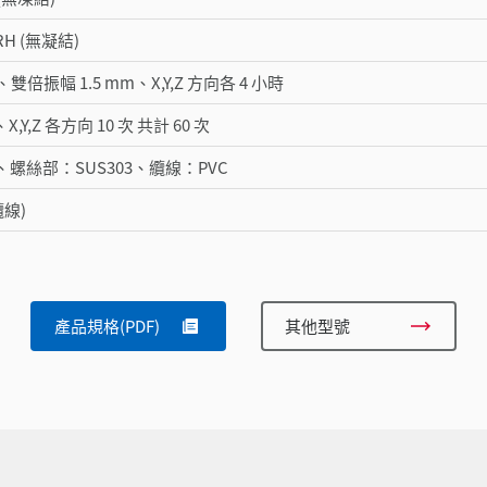
 RH (無凝結)
Hz、雙倍振幅 1.5 mm、X,Y,Z 方向各 4 小時
、X,Y,Z 各方向 10 次 共計 60 次
、螺絲部：SUS303、纜線：PVC
纜線)
產品規格(PDF)
其他型號