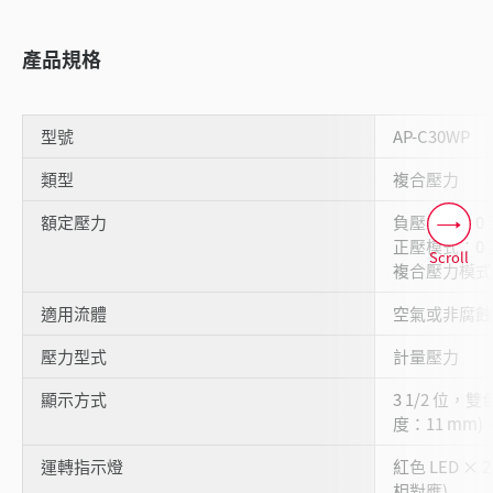
產品規格
型號
AP-C30WP
類型
複合壓力
額定壓力
負壓模式：0 至 -
正壓模式：0 至 
Scroll
複合壓力模式：+1
適用流體
空氣或非腐蝕
壓力型式
計量壓力
顯示方式
3 1/2 位，雙
度：11 mm)
運轉指示燈
紅色 LED × 
相對應)