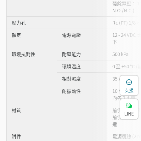
殘餘電壓： 1
N.O./N.C.)
壓力孔
Rc (PT) 1
額定
電源電壓
12 - 24 VDC
下
環境抗耐性
耐壓能力
500 kPa
環境溫度
0 至 +50 °C 
相對濕度
35 至 85 % 
支援
耐振動性
10 至 55 Hz
向各 2 小時
材質
前側外殼：聚
LINE
前側薄膜：多
造
附件
電源纜線 (2