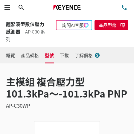
搜尋
洽
功能表
超緊湊型數位壓力
詢問AI客服
產品型錄
感測器
AP-C30 系
列
概覽
產品規格
型號
下載
了解價格
主模組 複合壓力型
101.3kPa～-101.3kPa PNP
AP-C30WP