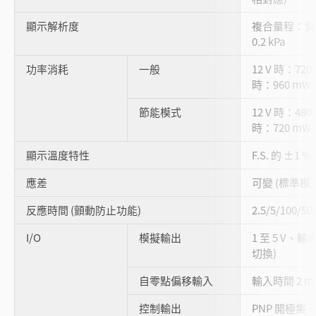
顯示解析度
複合量程：負壓
0.2 kPa
功率消耗
一般
12 V 時：720
時：960 mW (
節能模式
12 V 時：480
時：720 mW (
顯示溫度特性
F.S. 的 ±1 
應差
可變 (標準模式時為
反應時間 (顫動防止功能)
2.5/5/100/
I/O
模擬輸出
1 至 5 V、輸
切換)
自零點偏移輸入
輸入時間 2 m
控制輸出
PNP 開極集、最