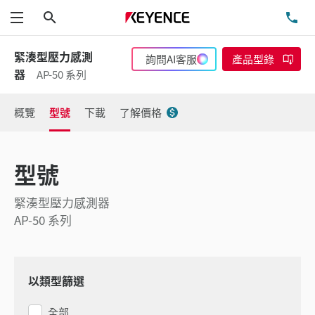
搜尋
洽
功能表
緊湊型壓力感測
詢問AI客服
產品型錄
器
AP-50 系列
概覽
型號
下載
了解價格
型號
緊湊型壓力感測器
AP-50 系列
以類型篩選
全部