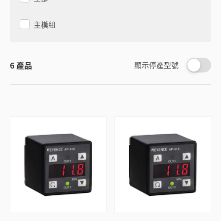
主模組
6
產品
顯示停產型號