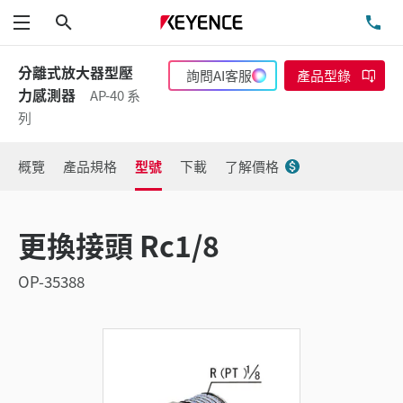
搜尋
洽
功能表
分離式放大器型壓
詢問AI客服
產品型錄
力感測器
AP-40 系
列
概覽
產品規格
型號
下載
了解價格
更換接頭 Rc1/8
OP-35388