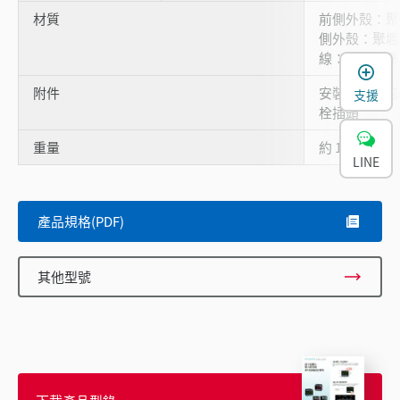
材質
前側外殼：聚
側外殼：聚堸
線：耐油橡膠
附件
安裝支架 A､
支援
栓插頭
重量
約 120 g
LINE
產品規格(PDF)
其他型號