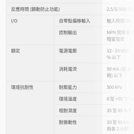
反應時間 (顫動防止功能)
2.5/5/100/
I/O
自零點偏移輸入
輸入時間 20 
控制輸出
NPN 開集極 最大
殘留電壓：1 V
額定
電源電壓
12 - 24 VDC
% 以下
消耗電流
50 mA (在 24
時) 以下
環境抗耐性
耐壓能力
500 kPa
環境溫度
0 至 +50 °C 
相對濕度
35 至 85 % 
耐振動性
10 至 55 Hz
向各 2 小時