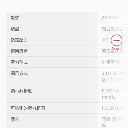
型號
AP-34ZA
類型
複合壓力型 零
額定壓力
101.3 至 -101.
Scroll
適用流體
空氣或非腐蝕
壓力型式
計量壓力
顯示方式
3 1/2 位，雙
度：11 mm)
顯示解析度
0.002 bar，0
mmHg
可檢測的壓力範圍
F.S. 的 -15 至
應差
可變 (選擇滯後模
%