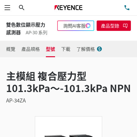
搜尋
洽
功能表
雙色數位顯示壓力
詢問AI客服
產品型錄
感測器
AP-30 系列
概覽
產品規格
型號
下載
了解價格
主模組 複合壓力型
101.3kPa～-101.3kPa NPN
AP-34ZA