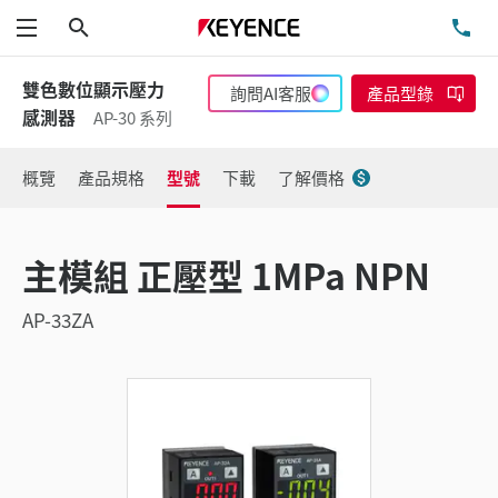
搜尋
洽
功能表
雙色數位顯示壓力
詢問AI客服
產品型錄
感測器
AP-30 系列
概覽
產品規格
型號
下載
了解價格
主模組 正壓型 1MPa NPN
AP-33ZA