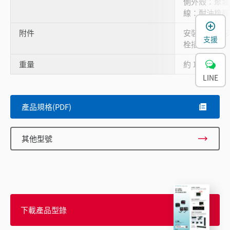
側外殼：聚堸
線：耐油橡膠
附件
安裝支架 A､
支援
栓插頭
重量
約 120 g
LINE
產品規格(PDF)
其他型號
下載產品型錄