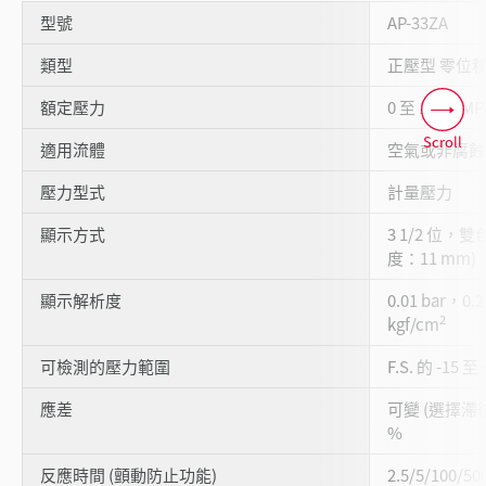
型號
AP-33ZA
類型
正壓型 零位移
額定壓力
0 至 1.000 MP
Scroll
適用流體
空氣或非腐蝕
壓力型式
計量壓力
顯示方式
3 1/2 位，雙
度：11 mm)
顯示解析度
0.01 bar，0.
2
kgf/cm
可檢測的壓力範圍
F.S. 的 -15 至
應差
可變 (選擇滯後模
%
反應時間 (顫動防止功能)
2.5/5/100/