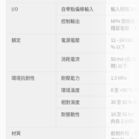
I/O
自零點偏移輸入
輸入時間 20 
控制輸出
NPN 開集極 最大
殘留電壓：1 V
額定
電源電壓
12 - 24 VDC
% 以下
消耗電流
50 mA (在 24
時) 以下
環境抗耐性
耐壓能力
1.5 MPa
環境溫度
0 至 +50 °C 
相對濕度
35 至 85 % 
耐振動性
10 至 55 Hz
向各 2 小時
材質
前側外殼：聚