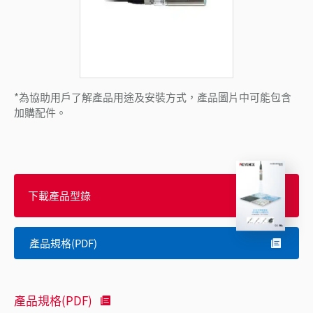
*為協助用戶了解產品用途及安裝方式，產品圖片中可能包含
加購配件。
下載產品型錄
產品規格(PDF)
產品規格(PDF)