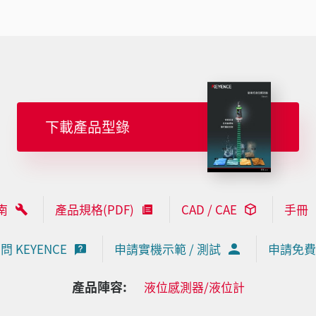
下載產品型錄
南
產品規格(PDF)
CAD / CAE
手冊
問 KEYENCE
申請實機示範 / 測試
申請免費
產品陣容:
液位感測器/液位計