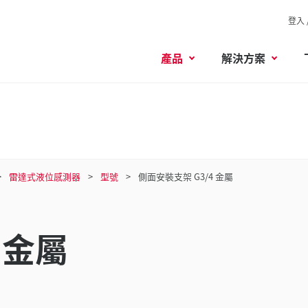
登入 
產品
解決方案
雷達式液位感測器
型號
側面安裝支架 G3/4 金屬
 金屬