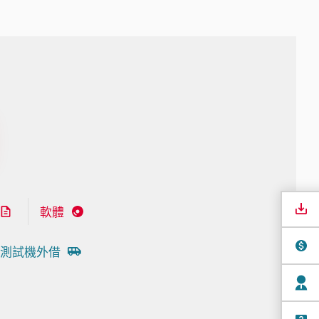
軟體
測試機外借