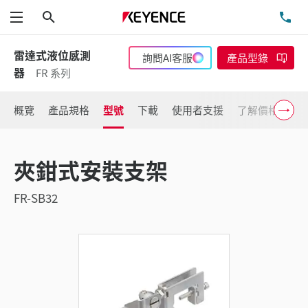
搜尋
洽
功能表
雷達式液位感測
詢問AI客服
產品型錄
器
FR 系列
概覽
產品規格
型號
下載
使用者支援
了解價格
夾鉗式安裝支架
FR-SB32