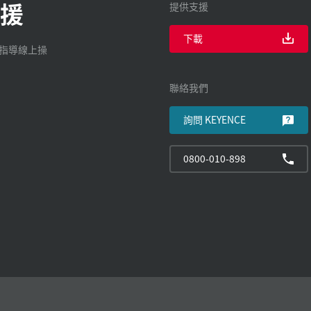
援
提供支援
下載
廠指導線上操
聯絡我們
詢問 KEYENCE
0800-010-898