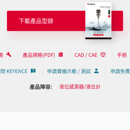
下載產品型錄
南
產品規格(PDF)
CAD / CAE
手冊
問 KEYENCE
申請實機示範 / 測試
申請免費
產品陣容:
液位感測器/液位計