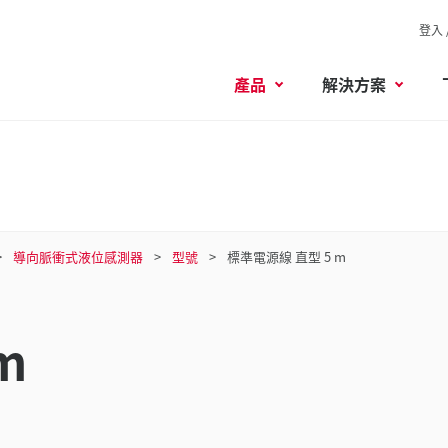
登入 
產品
解決方案
導向脈衝式液位感測器
型號
標準電源線 直型 5 m
m