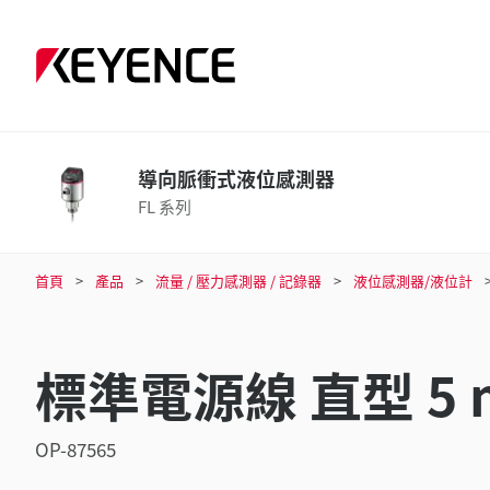
導向脈衝式液位感測器
FL 系列
首頁
產品
流量 / 壓力感測器 / 記錄器
液位感測器/液位計
標準電源線 直型 5 
OP-87565