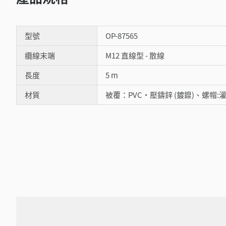
型號
OP-87565
纜線末端
M12 直線型 - 散線
長度
5 m
材質
被覆：PVC・壓鑄鋅 (鍍鎳)、螺帽:灌