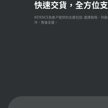
快速交貨，全方位支
KEYENCE為客戸提供的支援包括: 選擇製程、到
作、售後支援。