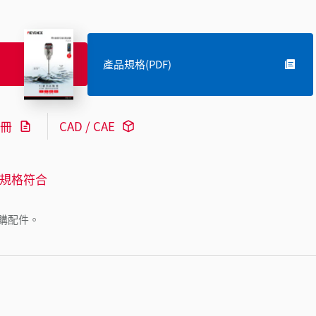
產品規格(PDF)
冊
CAD / CAE
A規格符合
購配件。