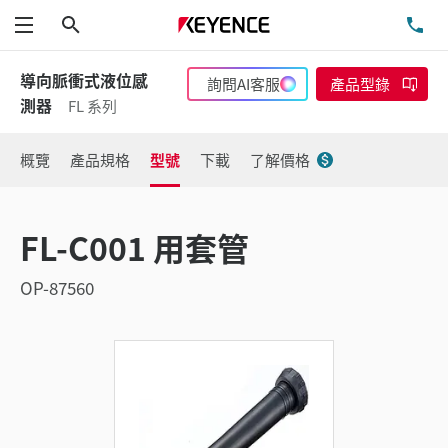
搜尋
洽
功能表
導向脈衝式液位感
詢問AI客服
產品型錄
測器
FL 系列
概覽
產品規格
型號
下載
了解價格
FL-C001 用套管
OP-87560