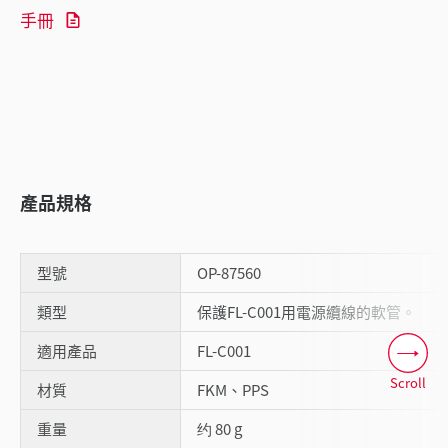
手冊
產品規格
型號
OP-87560
類型
保護FL-C001用電源纜線的軟管。
適用產品
FL-C001
Scroll
材質
FKM、PPS
重量
约 80 g