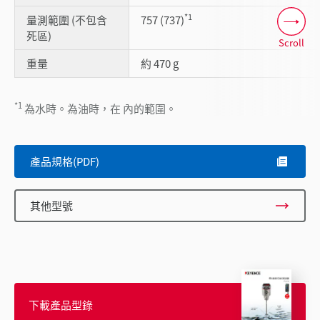
*1
量測範圍 (不包含
757 (737)
死區)
Scroll
重量
約 470 g
*1
為水時。為油時，在 內的範圍。
產品規格(PDF)
其他型號
下載產品型錄