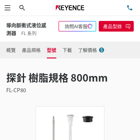
搜尋
洽
功能表
導向脈衝式液位感
詢問AI客服
產品型錄
測器
FL 系列
概覽
產品規格
型號
下載
了解價格
探針 樹脂規格 800mm
FL-CP80