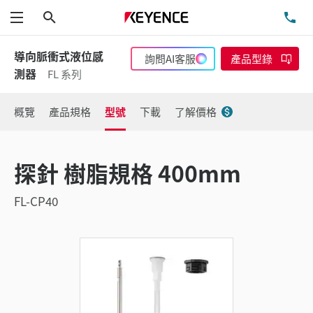
搜尋
洽
功能表
導向脈衝式液位感
詢問AI客服
產品型錄
測器
FL 系列
概覽
產品規格
型號
下載
了解價格
探針 樹脂規格 400mm
FL-CP40