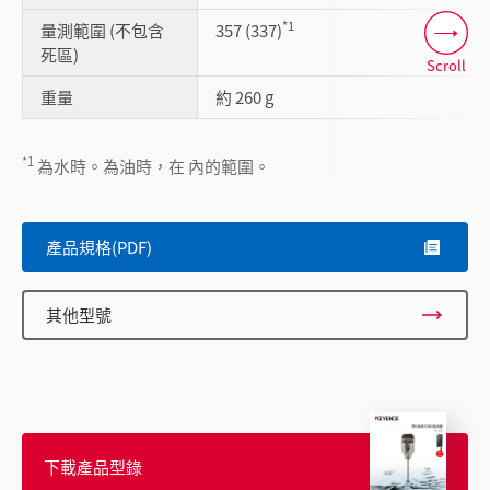
*1
量測範圍 (不包含
357 (337)
死區)
Scroll
重量
約 260 g
*1
為水時。為油時，在 內的範圍。
產品規格(PDF)
其他型號
下載產品型錄